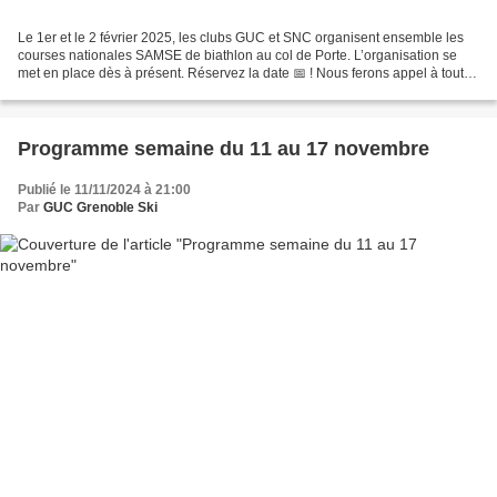
Le 1er et le 2 février 2025, les clubs GUC et SNC organisent ensemble les
courses nationales SAMSE de biathlon au col de Porte. L’organisation se
met en place dès à présent. Réservez la date 📅 ! Nous ferons appel à toutes
les bonnes volontés pour que...
Programme semaine du 11 au 17 novembre
Publié le 11/11/2024 à 21:00
Par
GUC Grenoble Ski