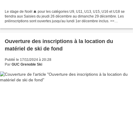
Le stage de Noël 🎄 pour les catégories U9, U11, U13, U15, U16 et U18 se
tiendra aux Saisies du jeudi 26 décembre au dimanche 29 décembre. Les
préinscriptions sont ouvertes jusqu'au lundi 1er décembre inclus. >>
FORMULAIRE DE PREINSCRIPTION JEUNES << Une...
Ouverture des inscriptions à la location du
matériel de ski de fond
Publié le 17/11/2024 à 20:28
Par
GUC Grenoble Ski