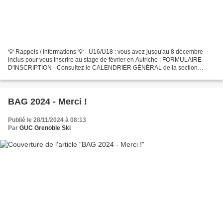
💡 Rappels / Informations 💡 - U16/U18 : vous avez jusqu'au 8 décembre
inclus pour vous inscrire au stage de février en Autriche : FORMULAIRE
D'INSCRIPTION - Consultez le CALENDRIER GÉNÉRAL de la section
nordique pour ne manquer aucune date ! -----------------------------------------------
----------...
BAG 2024 - Merci !
Publié le 28/11/2024 à 08:13
Par
GUC Grenoble Ski