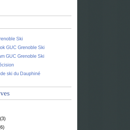
enoble Ski
ok GUC Grenoble Ski
ram GUC Grenoble Ski
écision
 de ski du Dauphiné
ives
(3)
6)