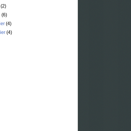
(2)
s
(6)
ier
(4)
ier
(4)