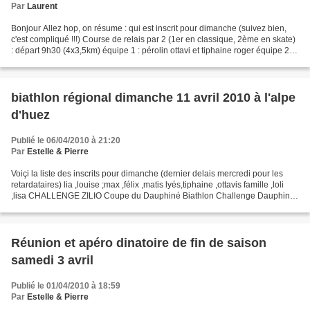
Par
Laurent
Bonjour Allez hop, on résume : qui est inscrit pour dimanche (suivez bien,
c'est compliqué !!!) Course de relais par 2 (1er en classique, 2ème en skate)
: départ 9h30 (4x3,5km) équipe 1 : pérolin ottavi et tiphaine roger équipe 2 :
jason et claire ottavi...
biathlon régional dimanche 11 avril 2010 à l'alpe
d'huez
Publié le 06/04/2010 à 21:20
Par
Estelle & Pierre
Voiçi la liste des inscrits pour dimanche (dernier delais mercredi pour les
retardataires) lia ,louise ;max ,félix ,matis lyés,tiphaine ,ottavis famille ,loli
,lisa CHALLENGE ZILIO Coupe du Dauphiné Biathlon Challenge Dauphiné
dimanche 11 avril 2010 ALPE...
Réunion et apéro dinatoire de fin de saison
samedi 3 avril
Publié le 01/04/2010 à 18:59
Par
Estelle & Pierre