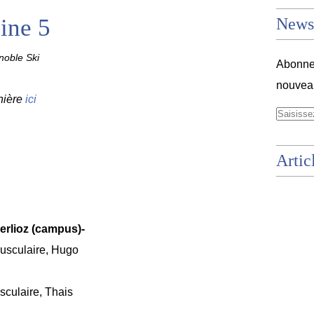
ine 5
Newsl
oble Ski
Abonnez
nouveau
nière
ici
Artic
Berlioz (campus)-
usculaire, Hugo
culaire, Thais