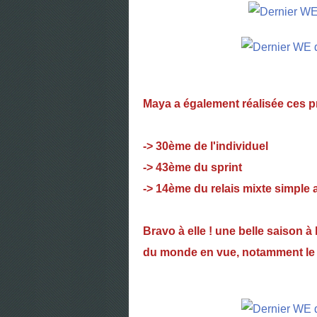
Maya a également réalisée ces 
-> 30ème de l'individuel
-> 43ème du sprint
-> 14ème du relais mixte simple
Bravo à elle ! une belle saison 
du monde en vue, notamment le 