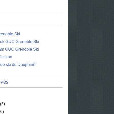
enoble Ski
ok GUC Grenoble Ski
ram GUC Grenoble Ski
écision
 de ski du Dauphiné
ives
(3)
6)