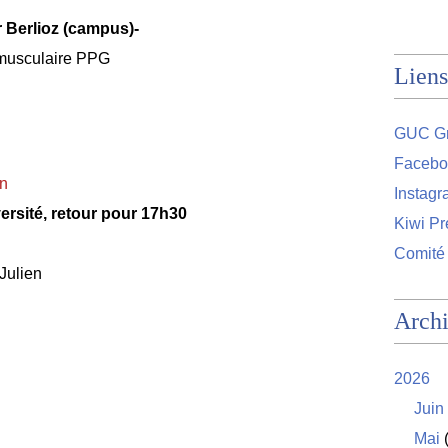
r Berlioz (campus)-
 musculaire PPG
Liens
GUC Gr
Facebo
on
Instag
ersité, retour pour 17h30
Kiwi Pr
Comité
 Julien
Arch
2026
Juin
Mai
(