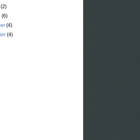
(2)
s
(6)
ier
(4)
ier
(4)