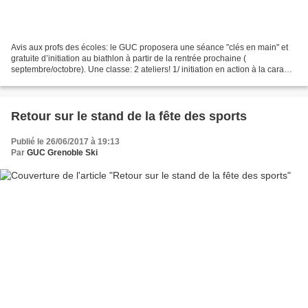
Avis aux profs des écoles: le GUC proposera une séance "clés en main" et
gratuite d’initiation au biathlon à partir de la rentrée prochaine (
septembre/octobre). Une classe: 2 ateliers! 1/ initiation en action à la cara
laser (coach GUC) 2/ grand jeu...
Retour sur le stand de la fête des sports
Publié le 26/06/2017 à 19:13
Par
GUC Grenoble Ski