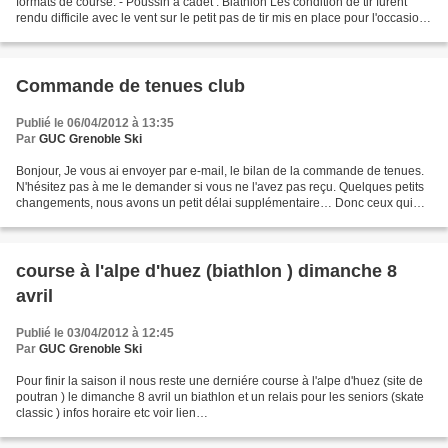
formats de course: - Poussin à cadet : Biathlon Les condition de tir furent
rendu difficile avec le vent sur le petit pas de tir mis en place pour l'occasion.
Néanmoins, cela n'empêche...
Commande de tenues club
Publié le 06/04/2012 à 13:35
Par
GUC Grenoble Ski
Bonjour, Je vous ai envoyer par e-mail, le bilan de la commande de tenues.
N'hésitez pas à me le demander si vous ne l'avez pas reçu. Quelques petits
changements, nous avons un petit délai supplémentaire… Donc ceux qui
sont vraiment très en retard ou...
course à l'alpe d'huez (biathlon ) dimanche 8
avril
Publié le 03/04/2012 à 12:45
Par
GUC Grenoble Ski
Pour finir la saison il nous reste une derniére course à l'alpe d'huez (site de
poutran ) le dimanche 8 avril un biathlon et un relais pour les seniors (skate
classic ) infos horaire etc voir lien
:http://www.dauphinordique.com/courses/courses1112/3prochainecourse20.
htm...