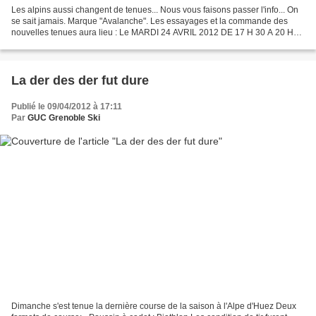
Les alpins aussi changent de tenues... Nous vous faisons passer l'info... On
se sait jamais. Marque "Avalanche". Les essayages et la commande des
nouvelles tenues aura lieu : Le MARDI 24 AVRIL 2012 DE 17 H 30 A 20 H
Au local du club, 24 bd Clémenceau...
La der des der fut dure
Publié le 09/04/2012 à 17:11
Par
GUC Grenoble Ski
Dimanche s'est tenue la dernière course de la saison à l'Alpe d'Huez Deux