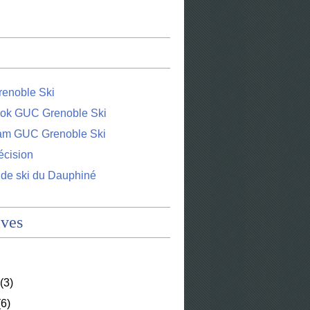
enoble Ski
ok GUC Grenoble Ski
ram GUC Grenoble Ski
écision
 de ski du Dauphiné
ives
(3)
6)