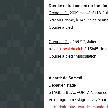
Dernier entrainement de l'année 
Créneau 1 :
2009 motivés/U13, Jul
Rdv au Prisme, à 14h, fin de séan
Course à pied
Créneau 2 :
U15/U17, Julien
R
dv
au local du club
à 15h45, fin 
Course à pied / Musculation
A partir de Samedi
Départ en stage
STAGE 1 BEAUFORTAIN pour ceux 
Voir programme stage envoyé par 
Il faudrait que tout le monde 