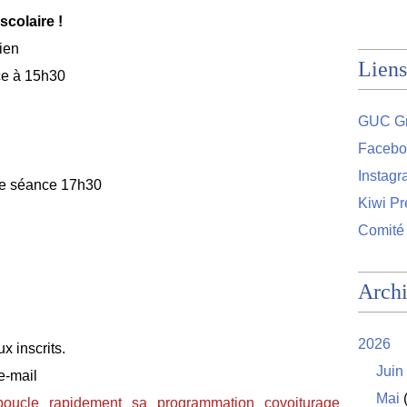
scolaire !
ien
Liens
ce à 15h30
GUC Gr
Facebo
Instag
de séance 17h30
Kiwi Pr
Comité
Arch
2026
inscrits.
Juin
e-mail
Mai
(
boucle rapidement sa programmation covoiturage