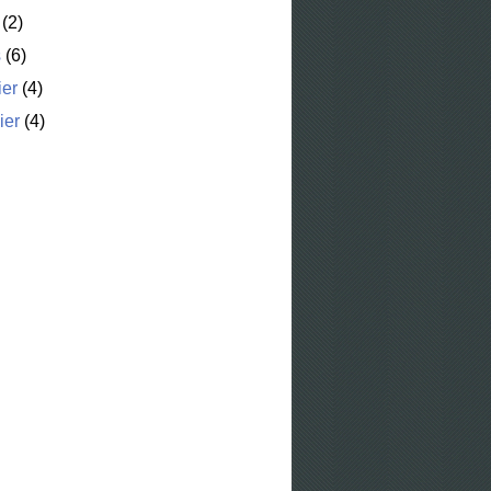
(2)
s
(6)
ier
(4)
ier
(4)