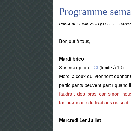
Programme sema
Publié le
21 juin 2020
par GUC Grenob
Bonjour à tous,
Mardi brico
Sur inscription :
ICI
(limité à 10)
Merci à ceux qui viennent donner 
participants peuvent partir quand i
faudrait des bras car sinon no
loc beaucoup de fixations ne sont
Mercredi 1er Juillet