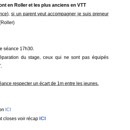
ont en Roller et les plus anciens en VTT
nce
),
si un parent veut accompagner je suis preneur
Roller)
 de séance 17h30.
réparation du stage, ceux qui ne sont pas équipés
.
ance respecter un écart de 1m entre les jeunes.
ion
ICI
ICI
nt closes voir récap