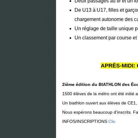
Deux passages au tir et un f
De U13 à U17, filles et garço
chargement autonome des ca
Un réglage de taille unique 
Un classement par course et
APRÈS-MIDI: C
2ième édition du BIATHLON des Éco
1500 élèves de la métro ont été initié
Un biathlon ouvert aux élèves de CE1
Nous espérons beaucoup d'inscrits. Fai
INFOS/INSCRIPTIONS
Clic