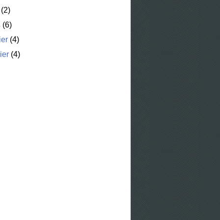
(2)
s
(6)
ier
(4)
ier
(4)