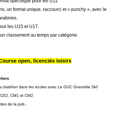
ormat spécifique pour les U11
ns, un format unique, raccourci et « punchy », avec le
rabines.
pour les U15 et U17.
 un classement au temps par catégorie.
ourse open, licenciés loisirs
liers
 au biathlon dans les écoles avec Le GUC Grenoble Ski!
, CE2, CM1 et CM2.
tes de la pub...