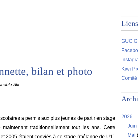
Liens
GUC Gr
Facebo
Instag
nette, bilan et photo
Kiwi Pr
Comité
noble Ski
Arch
2026
colaires a permis aux plus jeunes de partir en stage
Juin
aintenant traditionnellement tout les ans. Cette
Mai
(
 et 2005 étaient conviés à ce stage (mélange de U11