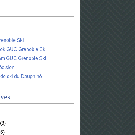
enoble Ski
ok GUC Grenoble Ski
ram GUC Grenoble Ski
écision
 de ski du Dauphiné
ives
(3)
6)