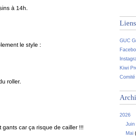
sins à 14h.
Liens
GUC Gr
ement le style :
Facebo
Instag
Kiwi Pr
Comité
u roller.
Arch
2026
Juin
ants car ça risque de cailler !!!
Mai
(