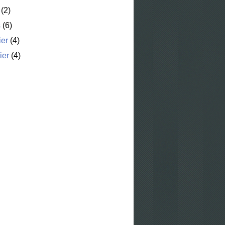
(2)
s
(6)
ier
(4)
ier
(4)