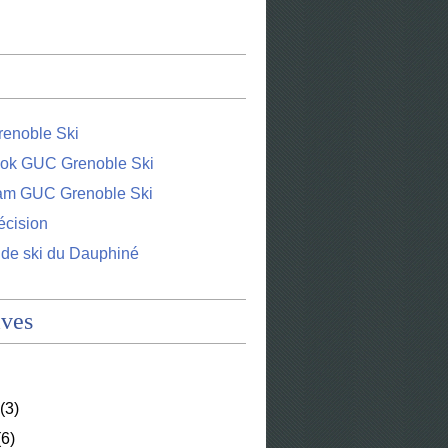
enoble Ski
ok GUC Grenoble Ski
ram GUC Grenoble Ski
écision
 de ski du Dauphiné
ives
(3)
6)