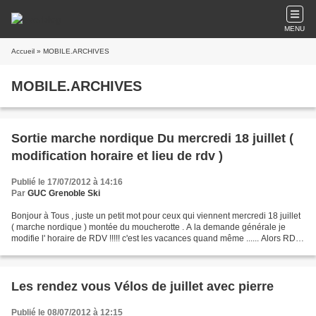
MENU
Accueil
» MOBILE.ARCHIVES
MOBILE.ARCHIVES
Sortie marche nordique Du mercredi 18 juillet (
modification horaire et lieu de rdv )
Publié le 17/07/2012 à 14:16
Par
GUC Grenoble Ski
Bonjour à Tous , juste un petit mot pour ceux qui viennent mercredi 18 juillet
( marche nordique ) montée du moucherotte . A la demande générale je
modifie l' horaire de RDV !!!!! c'est les vacances quand même ...... Alors RDV
à 9 H15 au pied des pistes...
Les rendez vous Vélos de juillet avec pierre
Publié le 08/07/2012 à 12:15