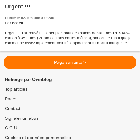
Urgent !!!
Publié le 02/10/2008 à 08:40
Par
coach
Urgent !!! J'ai trouvé un super plan pour des batons de ski... des REX 40%
carbon à 35 Euros (Villard de Lans ont les mêmes), par contre il faut que je
commande assez rapidement, voir très rapidement !! En fait il faut que je
sache ce soir ou demain matin...
Page suivante >
Hébergé par Overblog
Top articles
Pages
Contact
Signaler un abus
C.G.U.
Cookies et données personnelles