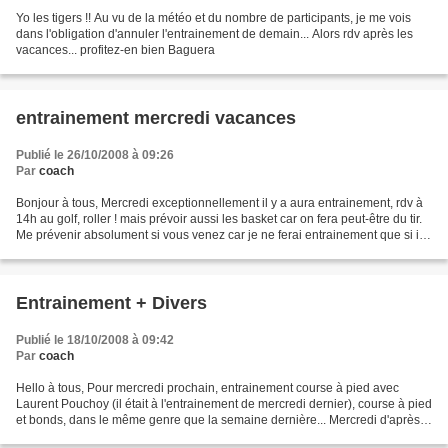
Yo les tigers !! Au vu de la météo et du nombre de participants, je me vois
dans l'obligation d'annuler l'entrainement de demain... Alors rdv après les
vacances... profitez-en bien Baguera
entrainement mercredi vacances
Publié le 26/10/2008 à 09:26
Par
coach
Bonjour à tous, Mercredi exceptionnellement il y a aura entrainement, rdv à
14h au golf, roller ! mais prévoir aussi les basket car on fera peut-être du tir.
Me prévenir absolument si vous venez car je ne ferai entrainement que si il y
a au moins 3 enfants...
Entrainement + Divers
Publié le 18/10/2008 à 09:42
Par
coach
Hello à tous, Pour mercredi prochain, entrainement course à pied avec
Laurent Pouchoy (il était à l'entrainement de mercredi dernier), course à pied
et bonds, dans le même genre que la semaine dernière... Mercredi d'après
c'est les vacances mais il y...