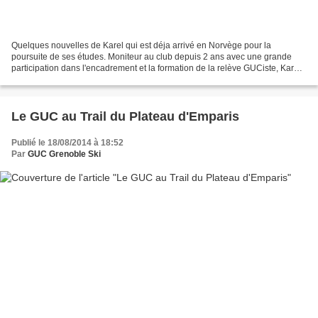
Quelques nouvelles de Karel qui est déja arrivé en Norvège pour la
poursuite de ses études. Moniteur au club depuis 2 ans avec une grande
participation dans l'encadrement et la formation de la relève GUCiste, Karel
m'a fait passé un film qu'il vient de...
Le GUC au Trail du Plateau d'Emparis
Publié le 18/08/2014 à 18:52
Par
GUC Grenoble Ski