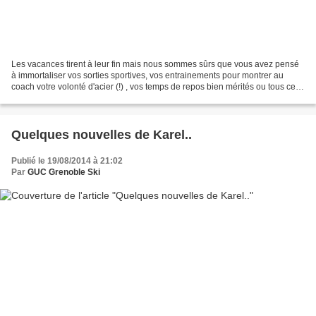
Les vacances tirent à leur fin mais nous sommes sûrs que vous avez pensé
à immortaliser vos sorties sportives, vos entrainements pour montrer au
coach votre volonté d'acier (!) , vos temps de repos bien mérités ou tous ces
autres bons moments et beaux...
Quelques nouvelles de Karel..
Publié le 19/08/2014 à 21:02
Par
GUC Grenoble Ski