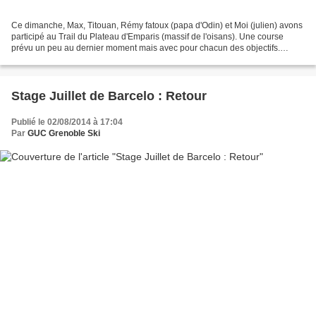
Ce dimanche, Max, Titouan, Rémy fatoux (papa d'Odin) et Moi (julien) avons
participé au Trail du Plateau d'Emparis (massif de l'oisans). Une course
prévu un peu au dernier moment mais avec pour chacun des objectifs.
Titouan et Max se sont alignés sur...
Stage Juillet de Barcelo : Retour
Publié le 02/08/2014 à 17:04
Par
GUC Grenoble Ski