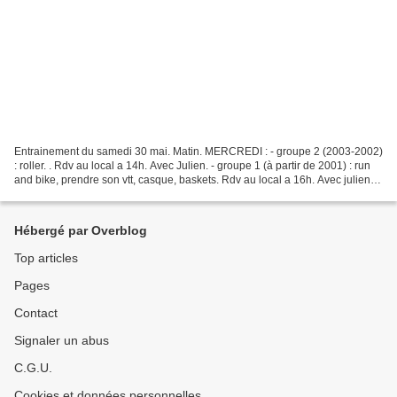
Entrainement du samedi 30 mai. Matin. MERCREDI : - groupe 2 (2003-2002)
: roller. . Rdv au local a 14h. Avec Julien. - groupe 1 (à partir de 2001) : run
and bike, prendre son vtt, casque, baskets. Rdv au local a 16h. Avec julien.
JEUDI: (à partir de minimes)...
Hébergé par Overblog
Top articles
Pages
Contact
Signaler un abus
C.G.U.
Cookies et données personnelles