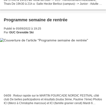
Thais De 19h30 à 21h a -Salle Hector Berlioz (campus)- -> Junior - Adulte :
Renforcement musculaire PPG Mercredi...
Programme semaine de rentrée
Publié le 05/09/2022 à 19:25
Par
GUC Grenoble Ski
04/09 : Retour rapide sur le MARTIN FOURCADE NORDIC FESTIVAL côté
club De belles participations et résultats (louba 3ème, Pauline 7ème) Photos
ICI (Merci à Christophe marcoux) et ICI (famille granier ceruti) Mardi 6