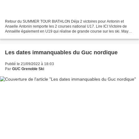
Retour du SUMMER TOUR BIATHLON Déja 2 victoires pour Antonin et
Anaelle Antonin remporte les 2 courses national U17. Lire ICI Victoire de
Annaëlle également en U19 qui réalise de grande course sur les ski. Maya
termine également 2 fois au pied du podium....
Les dates immanquables du Guc nordique
Publié le 21/09/2022 à 18:03
Par
GUC Grenoble Ski