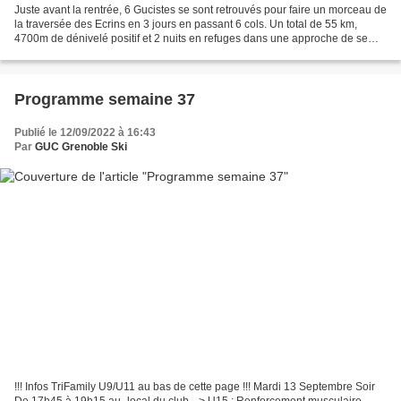
Juste avant la rentrée, 6 Gucistes se sont retrouvés pour faire un morceau de
la traversée des Ecrins en 3 jours en passant 6 cols. Un total de 55 km,
4700m de dénivelé positif et 2 nuits en refuges dans une approche de semi
autonomie : portage des repas...
Programme semaine 37
Publié le 12/09/2022 à 16:43
Par
GUC Grenoble Ski
!!! Infos TriFamily U9/U11 au bas de cette page !!! Mardi 13 Septembre Soir
De 17h45 à 19h15 au -local du club- -> U15 : Renforcement musculaire,