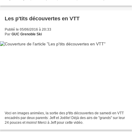
-> Dernière séance de l'année scolaire...
Les p'tits découvertes en VTT
Publié le 05/06/2016 à 20:33
Par
GUC Grenoble Ski
Voci en images animées, la sortie des p'tits découvertes de samedi en VTT
encadrés par deux parents: Jeff et Joëlle! Déjà des airs de "grands" sur leur
24 pouces et moins! Merci à Jeff pour cette vidéo.