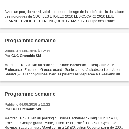
Avec, un peu, de retard, voici le retour en image de la soirée de fin de saison
des nordiques du GUC. LES ETOILES 2016 LES OSCARS 2016 LILIE
JEANNE ! EMILIE! CORENTIN! QUENTIN! MARTIN! Equipe des France
Minimes! KIERON! ADRIEN! MATHIEU! MAYA! Merci à...
Programme semaine
Publié le 13/06/2016 à 12:31
Par
GUC Grenoble Ski
Mercredi , Rdv à 14h au parking du stade Bachelard : - Benj Club 2 : VTT
Endurance , Emeline - Groupe grand : Sortie course à pied/sport co , Julien
Samedi, - La rando journée avec les parents est déplacée au weekend du 2-
3 Juillet (risques d'orage) !...
Programme semaine
Publié le 06/06/2016 à 12:22
Par
GUC Grenoble Ski
Mercredi, Rdv à 14h au parking du stade Bachelard : - Benj Club 2 : VTT,
Emeline - Groupe grand : Athlé, Julien Jeudi, Rdv à 17h25 au Gymnase
Reynies Bayard, muscu/Sport co, fin à 18h30, Julien Ouvert à partir de 2004