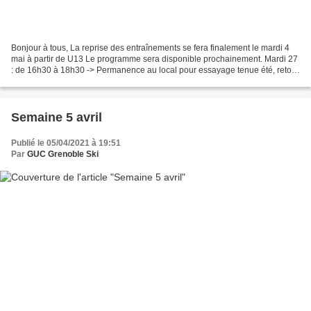
Bonjour à tous, La reprise des entraînements se fera finalement le mardi 4
mai à partir de U13 Le programme sera disponible prochainement. Mardi 27
: de 16h30 à 18h30 -> Permanence au local pour essayage tenue été, retour
des skis parc location formule...
Semaine 5 avril
Publié le 05/04/2021 à 19:51
Par
GUC Grenoble Ski