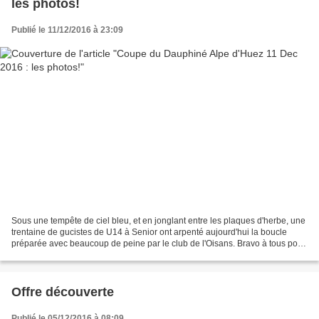
les photos!
Publié le 11/12/2016 à 23:09
Sous une tempête de ciel bleu, et en jonglant entre les plaques d'herbe, une
trentaine de gucistes de U14 à Senior ont arpenté aujourd'hui la boucle
préparée avec beaucoup de peine par le club de l'Oisans. Bravo à tous pour
votre participation et mention...
Offre découverte
Publié le 05/12/2016 à 08:09