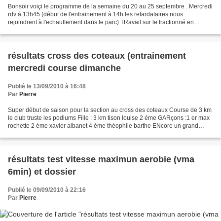
Bonsoir voiçi le programme de la semaine du 20 au 25 septembre . Mercredi
rdv à 13h45 (début de l'entrainement à 14h les retardataires nous
rejoindrent à l'echauffement dans le parc) TRavail sur le fractionné en
course à pied (jeux des bouchons par équipe...
résultats cross des coteaux (entrainement
mercredi course dimanche
Publié le 13/09/2010 à 16:48
Par
Pierre
Super début de saison pour la section au cross des coteaux Course de 3 km
le club truste les podiums Fille : 3 km tison louise 2 éme GARçons :1 er max
rochette 2 éme xavier albanet 4 éme théophile barthe ENcore un grand
bravo pour les 4 coureurs et aussi...
résultats test vitesse maximun aerobie (vma
6min) et dossier
Publié le 09/09/2010 à 22:16
Par
Pierre