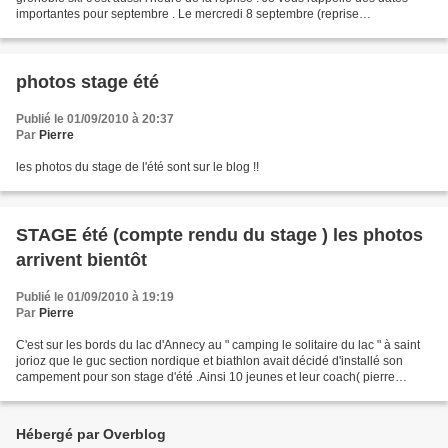
importantes pour septembre . Le mercredi 8 septembre (reprise
entrainement ,inscription ) rdv à 13h30...
photos stage été
Publié le 01/09/2010 à 20:37
Par
Pierre
les photos du stage de l'été sont sur le blog !!
STAGE été (compte rendu du stage ) les photos
arrivent bientôt
Publié le 01/09/2010 à 19:19
Par
Pierre
C'est sur les bords du lac d'Annecy au " camping le solitaire du lac " à saint
jorioz que le guc section nordique et biathlon avait décidé d'installé son
campement pour son stage d'été .Ainsi 10 jeunes et leur coach( pierre
chocque) et michel dans le...
Hébergé par Overblog