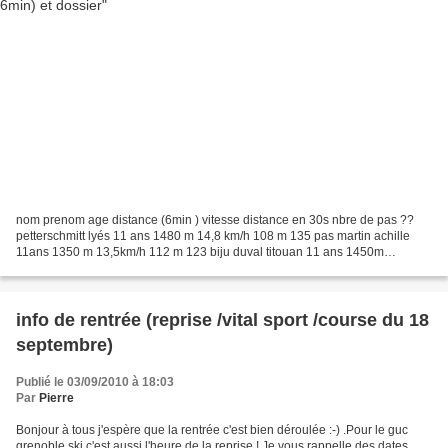
nom prenom age distance (6min ) vitesse distance en 30s nbre de pas ??
petterschmitt lyés 11 ans 1480 m 14,8 km/h 108 m 135 pas martin achille
11ans 1350 m 13,5km/h 112 m 123 biju duval titouan 11 ans 1450m
14,5km/h 120m 132 pas balle pierre 10ans 1300m...
info de rentrée (reprise /vital sport /course du 18
septembre)
Publié le 03/09/2010 à 18:03
Par
Pierre
Bonjour à tous j'espère que la rentrée c'est bien déroulée :-) .Pour le guc
grenoble ski c'est aussi l'heure de la reprise ! Je vous rappelle des dates