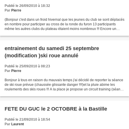
Publié le 26/09/2010 à 18:32
Par
Pierre
(Bonjour c'est dans un froid hivernal que les jeunes du club se sont déplacés
en nombre pour participer au cross de la ronde du furon 13 participants
même les autres clubs du plateau étaient moins nombreux !!! Encore un
grand bravo à tous louise,lia,mélanie,lisa,louna...
entrainement du samedi 25 septembre
(modification )ski roue annulé
Publié le 25/09/2010 à 08:23
Par
Pierre
Bonjour à tous en raison du mauvais temps j'ai décidé de reporter la séance
de ski roue prévue (chaussée glissante danger !!!!)et la pluie abime les
roulements des skis roues !!! A la place je propose un circuit training (séance
de musculation active...
FETE DU GUC le 2 OCTOBRE à la Bastille
Publié le 21/09/2010 à 18:54
Par
Laurent