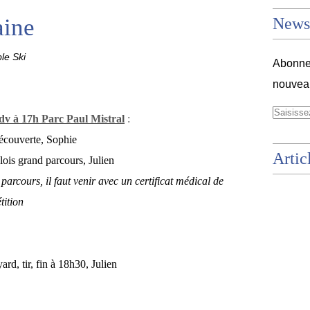
ine
Newsl
le Ski
Abonnez
nouveau
dv à 17h Parc Paul Mistral
:
écouverte, Sophie
Artic
lois grand parcours, Julien
arcours, il faut venir avec un certificat médical de
tition
, tir, fin à 18h30, Julien