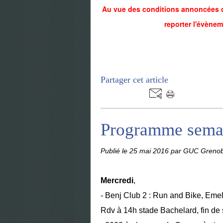
Au vue des conditions annoncées d
reporter l'évène
Partager cet article
Programme sema
Publié le
25 mai 2016
par GUC Grenob
Mercredi
,
- Benj Club 2 : Run and Bike, Eme
Rdv à 14h stade Bachelard, fin de