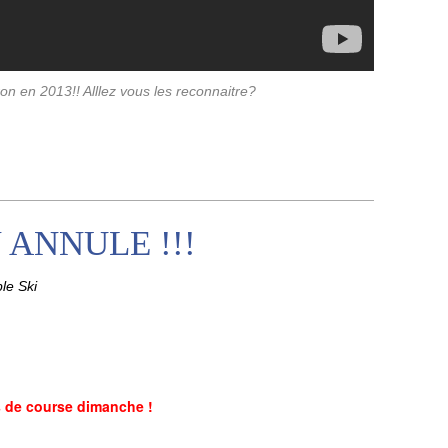
on en 2013!! Alllez vous les reconnaitre?
 ANNULE !!!
le Ski
 de course dimanche !