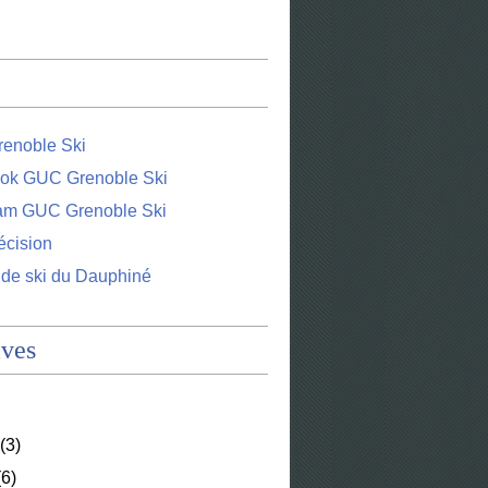
enoble Ski
ok GUC Grenoble Ski
ram GUC Grenoble Ski
écision
 de ski du Dauphiné
ives
(3)
6)