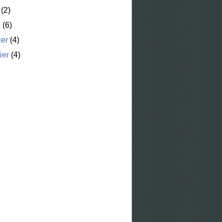
(2)
s
(6)
ier
(4)
ier
(4)