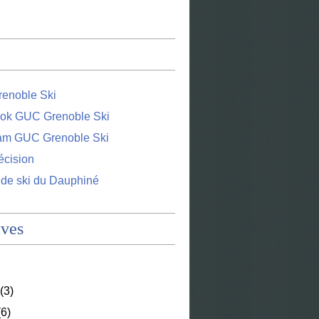
enoble Ski
ok GUC Grenoble Ski
ram GUC Grenoble Ski
écision
 de ski du Dauphiné
ives
(3)
6)