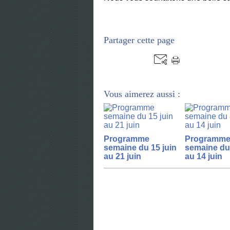
Partager cette page
Vous aimerez aussi :
Programme
Programm
semaine du 15 juin
semaine du 
au 21 juin
au 14 juin