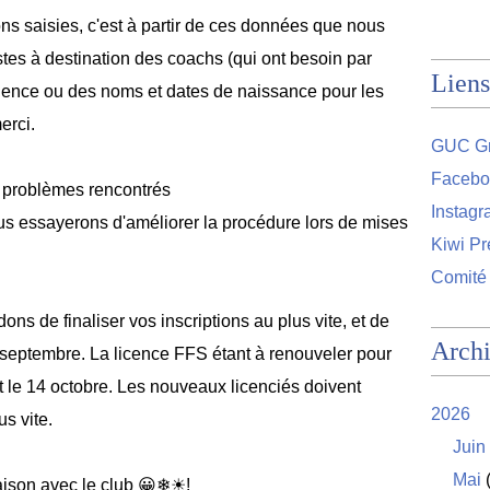
ions saisies, c'est à partir de ces données que nous
listes à destination des coachs (qui ont besoin par
Liens
ence ou des noms et dates de naissance pour les
erci.
GUC Gr
Facebo
s problèmes rencontrés
Instag
us essayerons d'améliorer la procédure lors de mises
Kiwi Pr
Comité
s de finaliser vos inscriptions au plus vite, et de
Arch
e septembre. La licence FFS étant à renouveler pour
et le 14 octobre. Les nouveaux licenciés doivent
2026
us vite.
Juin
Mai
(
aison avec le club 😀❄☀!