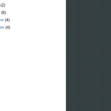
(2)
s
(6)
ier
(4)
ier
(4)