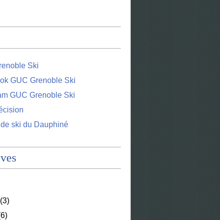
enoble Ski
ok GUC Grenoble Ski
ram GUC Grenoble Ski
écision
 de ski du Dauphiné
ives
(3)
6)