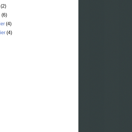
(2)
s
(6)
ier
(4)
ier
(4)