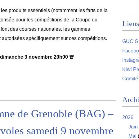
 les produits essentiels (notamment les farts de la
risée pour les compétitions de la Coupe du
Liens
i font des courses nationales, les gammes
t autorisées spécifiquement sur ces compétitions.
GUC Gr
Facebo
: dimanche 3 novembre 20h00
🚨
Instag
Kiwi Pr
Comité
Arch
mne de Grenoble (BAG) –
2026
Juin
évoles samedi 9 novembre
Mai
(