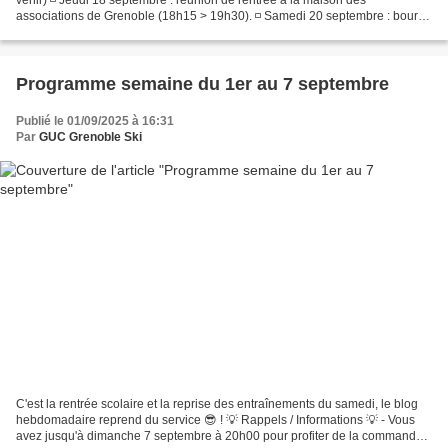
associations de Grenoble (18h15 > 19h30). ◽ Samedi 20 septembre : bourse
aux vêtements de sport été/hiver (local...
Programme semaine du 1er au 7 septembre
Publié le 01/09/2025 à 16:31
Par
GUC Grenoble Ski
C'est la rentrée scolaire et la reprise des entraînements du samedi, le blog
hebdomadaire reprend du service 😎 ! 💡 Rappels / Informations 💡 - Vous
avez jusqu'à dimanche 7 septembre à 20h00 pour profiter de la commande