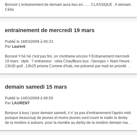
Bonsoir L'entrainement de demain aura lieu en........ CLASSIQUE . A demain.
Célia
entrainement de mercredi 19 mars
Publié le 18/03/2008 à 00:33
Par
Laurent
Bonsoir !! hé hé c'est pas fini, on s'entraine encore !! Entrainement mercredi
19 mars : style : ? entraineur : célia Chauffeurs bus : Georges + Alain Heure :
13h30 golf , 13h25 prisme Comme d'hab, me prévenir par mail en priorité ou
par tél en cas de...
demain samedi 15 mars
Publié le 14/03/2008 à 08:55
Par
LAURENT
Bonjour à tous ! pour demain samedi, il n' ya pas d'entrainement l'après midi
puisque beaucoup de jeunes et moins jeunes vont courir le matin le derby
de la molière à autrans. pour la montée au derby de la molière demain matin
, l e rendez vous bus est...