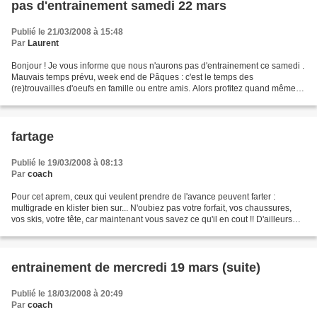
pas d'entrainement samedi 22 mars
Publié le 21/03/2008 à 15:48
Par
Laurent
Bonjour ! Je vous informe que nous n'aurons pas d'entrainement ce samedi .
Mauvais temps prévu, week end de Pâques : c'est le temps des
(re)trouvailles d'oeufs en famille ou entre amis. Alors profitez quand même
de la belle neige fine qui tombe, ça n'a...
fartage
Publié le 19/03/2008 à 08:13
Par
coach
Pour cet aprem, ceux qui veulent prendre de l'avance peuvent farter :
multigrade en klister bien sur... N'oubiez pas votre forfait, vos chaussures,
vos skis, votre tête, car maintenant vous savez ce qu'il en cout !! D'ailleurs
gaspard n'oublie pas ton...
entrainement de mercredi 19 mars (suite)
Publié le 18/03/2008 à 20:49
Par
coach