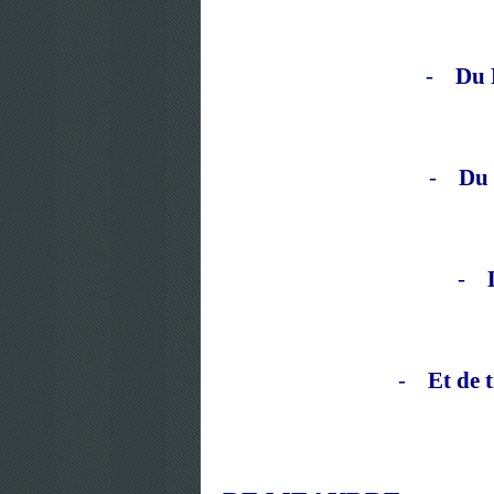
-
Du 
-
Du 
-
-
Et de 