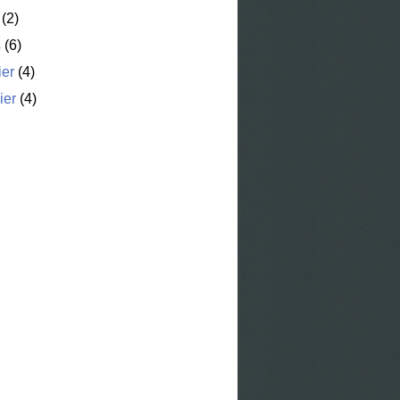
(2)
s
(6)
ier
(4)
ier
(4)