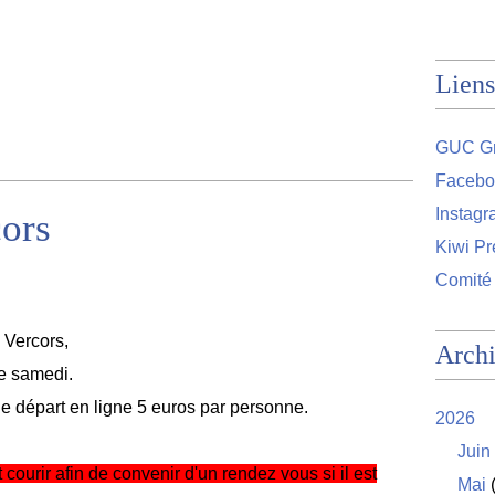
Liens
GUC Gr
Facebo
Instag
cors
Kiwi Pr
Comité
 Vercors,
Arch
le samedi.
 départ en ligne 5 euros par personne.
2026
Juin
courir afin de convenir d'un rendez vous si il est
Mai
(