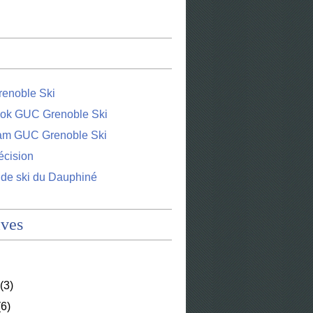
enoble Ski
ok GUC Grenoble Ski
ram GUC Grenoble Ski
écision
 de ski du Dauphiné
ives
(3)
6)