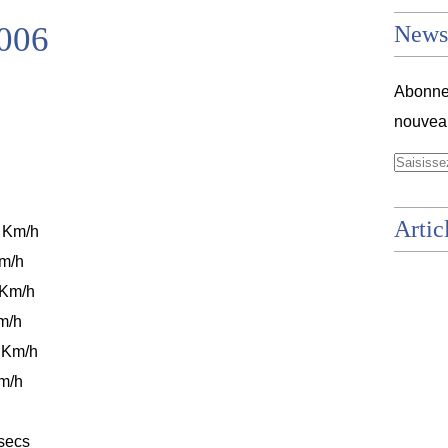
006
Newsl
Abonnez
nouveau
Artic
Km/h
 Km/h
Km/h
m/h
Km/h
/h
secs