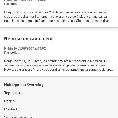
Par
célia
Bonjour à tous, Et cette rentrée ? Voilà les dernières infos concernant le
club... Le prochain entrainement ce fera en course à pied, comme ça, ça
nous laisse le temps de faire le point sur le matos. Sinon on a besoin d'un
p'tit coup de main pour déménager...
Reprise entrainement
Publié le 03/09/2007 à 09:02
Par
célia
Bonjour à tous, Pour infos, les entrainements reprendront le mercredi 12
septembre, comme ça, ça vous laisse le temps de digérer votre rentrée...
RDV à Seyssins à 14h...je vous tiendrai au courant dans la semaine du sport
que l'on fera ! A plus mes tigrous...
Hébergé par Overblog
Top articles
Pages
Contact
Signaler un abus