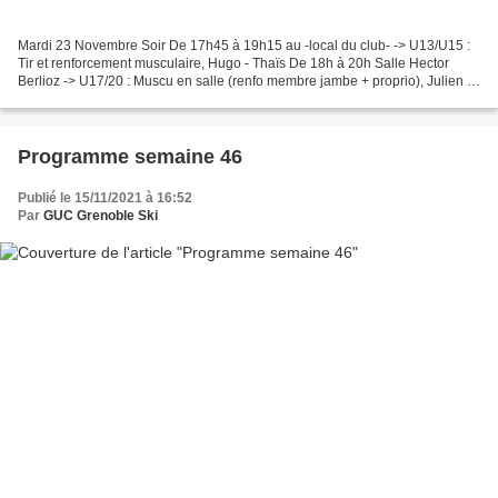
Mardi 23 Novembre Soir De 17h45 à 19h15 au -local du club- -> U13/U15 :
Tir et renforcement musculaire, Hugo - Thaïs De 18h à 20h Salle Hector
Berlioz -> U17/20 : Muscu en salle (renfo membre jambe + proprio), Julien ->
Guc à fond Adulte : PPG, Rdv 19h30...
Programme semaine 46
Publié le 15/11/2021 à 16:52
Par
GUC Grenoble Ski