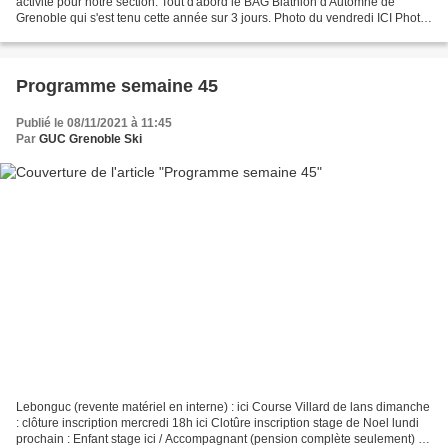
activité pour notre section. Tout d'abord le BAG Biathlon d'Automne de
Grenoble qui s'est tenu cette année sur 3 jours. Photo du vendredi ICI Photo
du samedi ICI Photo du dimanche...
Programme semaine 45
Publié le 08/11/2021 à 11:45
Par
GUC Grenoble Ski
Lebonguc (revente matériel en interne) : ici Course Villard de lans dimanche
: clôture inscription mercredi 18h ici Clotûre inscription stage de Noel lundi
prochain : Enfant stage ici / Accompagnant (pension complète seulement) :