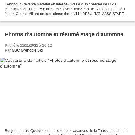
Lebonguc (revente matériel en interne) : ici Le club cherche des skis
classiques en 170-175 (ski course si vous avez contactez moi au plus tôt !
Julien Course Villard de lans dimanche 14/11 : RESULTAT MASS START
course à pied RESULTAT POURSUITE rollerski...
Photos d'automne et résumé stage d'automne
Publié le 11/11/2021 à 16:12
Par
GUC Grenoble Ski
Bonjour à tous, Quelques retours sur ces vacances de la Toussaint riche en