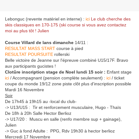
Lebonguc (revente matériel en interne) :
ici
Le club cherche des
skis classiques en 170-175 (ski course si vous avez contactez
moi au plus tôt ! Julien
Course Villard de lans dimanche
14/11 :
RESULTAT MASS START
course à pied
RESULTAT POURSUITE
rollerski
Belle victoire de Jeanne sur l'épreuve combiné U15/17F. Bravo
aux participants gucistes !
Clotûre inscription stage de Noel lundi 15 soir :
Enfant stage
ici
/ Accompagnant (pension complète seulement) :
ici
/ ticket
coupe du monde 19/12 zone piste clôt plus d'inscription possible
Mardi 16 Novembre
Soir
De 17h45 à 19h15 au -local du club-
-> U13/U15 : Tir et renforcement musculaire, Hugo - Thaïs
De 18h à 20h Salle Hector Berlioz
-> U17/20 : Muscu en salle (renfo membre sup + gainage),
Julien
-> Guc à fond Adulte : PPG, Rdv 19h30 à hector berlioz
Mercredi 17 Novembre