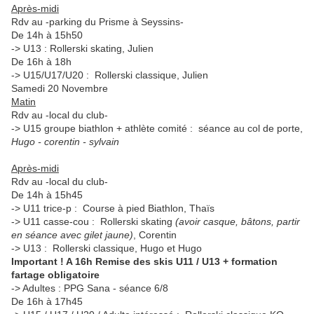
Après-midi
Rdv au -parking du Prisme à Seyssins-
De 14h à 15h50
-> U13 : Rollerski skating, Julien
De 16h à 18h
-> U15/U17/U20 : Rollerski classique, Julien
Samedi 20 Novembre
Matin
Rdv au -local du club-
-> U15 groupe biathlon + athlète comité : séance au col de porte,
Hugo - corentin - sylvain
Après-midi
Rdv au -local du club-
De 14h à 15h45
-> U11 trice-p : Course à pied Biathlon, Thaïs
-> U11 casse-cou : Rollerski skating
(avoir casque, bâtons, partir
en séance avec gilet jaune)
, Corentin
-> U13 : Rollerski classique, Hugo et Hugo
Important ! A 16h Remise des skis U11 / U13 + formation
fartage obligatoire
-> Adultes : PPG Sana - séance 6/8
De 16h à 17h45