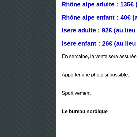
Rhône alpe adulte : 135€ (
Rhône alpe enfant : 40€ (a
Isere adulte : 92€ (au lieu
Isere enfant : 26€ (au lieu
En semaine, la vente sera assurée
Apporter une photo si possible.
Sportivement
Le bureau nordique