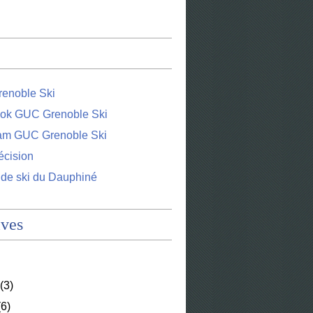
enoble Ski
ok GUC Grenoble Ski
ram GUC Grenoble Ski
écision
 de ski du Dauphiné
ives
(3)
6)