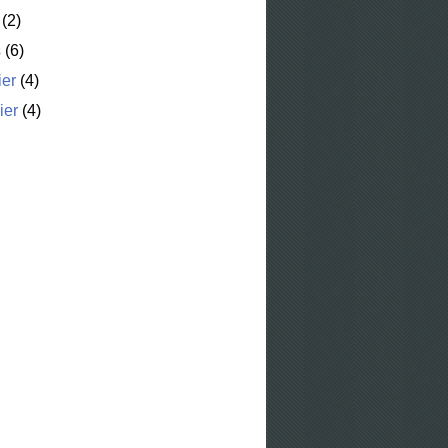
(2)
s
(6)
ier
(4)
ier
(4)