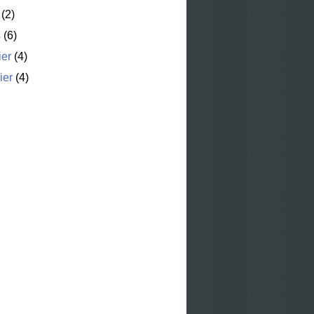
(2)
s
(6)
ier
(4)
ier
(4)