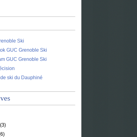
enoble Ski
ok GUC Grenoble Ski
ram GUC Grenoble Ski
écision
 de ski du Dauphiné
ives
(3)
6)