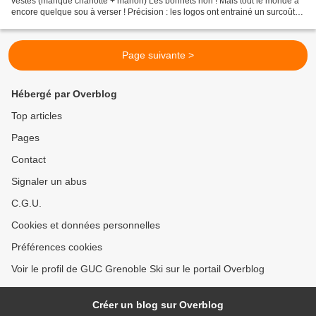
vestes (manque charlotte + manon) Les bonnets non ! Mais tout le monde a
encore quelque sou à verser ! Précision : les logos ont entrainé un surcoût
que j'ai répercuté sur le prix...
Page suivante >
Hébergé par Overblog
Top articles
Pages
Contact
Signaler un abus
C.G.U.
Cookies et données personnelles
Préférences cookies
Voir le profil de GUC Grenoble Ski sur le portail Overblog
Créer un blog sur Overblog