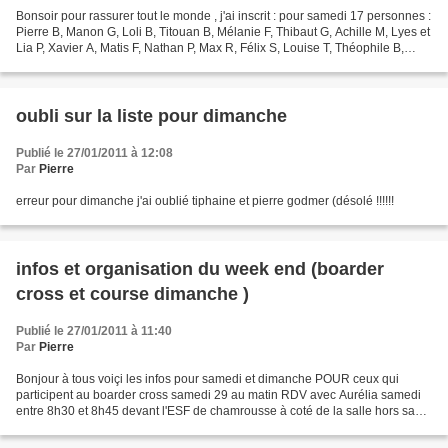
Bonsoir pour rassurer tout le monde , j'ai inscrit : pour samedi 17 personnes :
Pierre B, Manon G, Loli B, Titouan B, Mélanie F, Thibaut G, Achille M, Lyes et
Lia P, Xavier A, Matis F, Nathan P, Max R, Félix S, Louise T, Théophile B,
Hugo V. pour dimanche...
oubli sur la liste pour dimanche
Publié le 27/01/2011 à 12:08
Par
Pierre
erreur pour dimanche j'ai oublié tiphaine et pierre godmer (désolé !!!!!!
infos et organisation du week end (boarder
cross et course dimanche )
Publié le 27/01/2011 à 11:40
Par
Pierre
Bonjour à tous voiçi les infos pour samedi et dimanche POUR ceux qui
participent au boarder cross samedi 29 au matin RDV avec Aurélia samedi
entre 8h30 et 8h45 devant l'ESF de chamrousse à coté de la salle hors sac
(infos course sur le site dauphinordique...