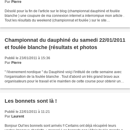
Par
Pierre
Désolé pour la fin de l'article sur le blog (championnat dauphiné et foulée
blanche ) une coupure de ma connexion internet a interrompue mon article .
Tout les résultats du weekend (championnat et foulée ) sur le site
dauphinordique . POUR cette semaine...
Championnat du dauphiné du samedi 22/01/2011
et foulée blanche (résultats et photos
Publié le 23/01/2011 à 15:36
Par
Pierre
" l'évenement nordique " du Dauphiné voiçi l'intitulé de cette semaine avec
l'organisation de la foulée blanche . Tout d'abord un trés grand bravo aux
organisateurs pour le travail et le maintien de cette course pour obtenir une
piste digne de cette évenement...
Les bonnets sont là !
Publié le 22/01/2011 à 11:21
Par
Laurent
Bonjour Ouf les bonnets sont arrivés !! Certains ont déjà récupéré leurs