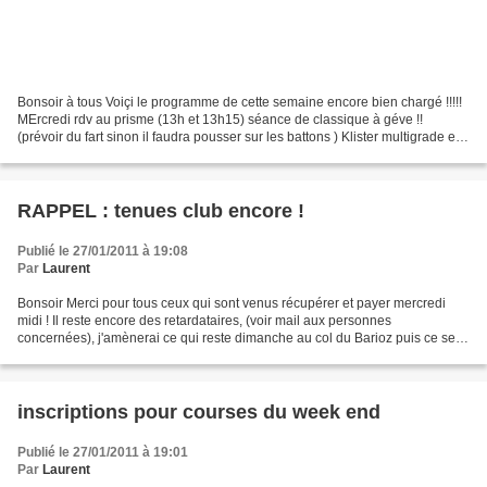
Bonsoir à tous Voiçi le programme de cette semaine encore bien chargé !!!!!
MErcredi rdv au prisme (13h et 13h15) séance de classique à géve !!
(prévoir du fart sinon il faudra pousser sur les battons ) Klister multigrade et
créme nivéa . Samedi (séance...
RAPPEL : tenues club encore !
Publié le 27/01/2011 à 19:08
Par
Laurent
Bonsoir Merci pour tous ceux qui sont venus récupérer et payer mercredi
midi ! Il reste encore des retardataires, (voir mail aux personnes
concernées), j'amènerai ce qui reste dimanche au col du Barioz puis ce sera
au GUC s'il en reste encore. A bientôt...
inscriptions pour courses du week end
Publié le 27/01/2011 à 19:01
Par
Laurent