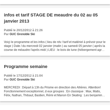
m'impreigne de l'ambiance,...
infos et tarif STAGE DE meaudre du 02 au 05
janvier 2013
Publié le 20/12/2012 à 21:26
Par
GUC Grenoble Ski
Voiçi le programme et les infos ( lieu de rdv / tarif et matériel à prévoir pour le
stage ) Date / du mercredi 02 janvier (matin ) au samedi 05 janvier ( aprés la
course de méaudre l'aprés midi ) LIEU : le bois de lune (hébergement agrée
par l'éducation...
Programme semaine
Publié le 17/12/2012 à 21:04
Par
GUC Grenoble Ski
MERCREDI : Départ à 13h du Prisme en direction des Allières. Attention!
Fonctionnement exceptionnel, d eux groupes : En classique : Max, Matis,
Félix, Nathan, Thibaut, Bastien, Rémi et Manon En Skating : Les benjamins
et benjamines, Lia, Bettina, Théophile,...