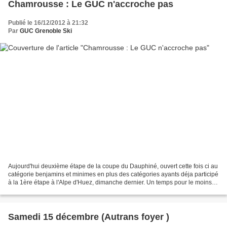
Chamrousse : Le GUC n'accroche pas
Publié le 16/12/2012 à 21:32
Par
GUC Grenoble Ski
Aujourd'hui deuxième étape de la coupe du Dauphiné, ouvert cette fois ci au
catégorie benjamins et minimes en plus des catégories ayants déja participé
à la 1ère étape à l'Alpe d'Huez, dimanche dernier. Un temps pour le moins
changant à agité cette matiné...
Samedi 15 décembre (Autrans foyer )