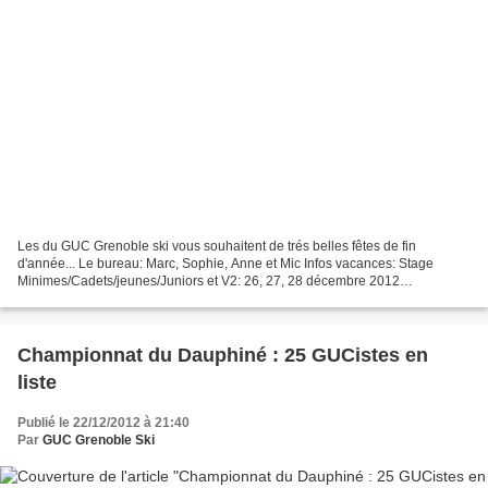
Les du GUC Grenoble ski vous souhaitent de trés belles fêtes de fin
d'année... Le bureau: Marc, Sophie, Anne et Mic Infos vacances: Stage
Minimes/Cadets/jeunes/Juniors et V2: 26, 27, 28 décembre 2012
(Responsable Julien: julien-benoit@live.fr) Lieu: différents...
Championnat du Dauphiné : 25 GUCistes en
liste
Publié le 22/12/2012 à 21:40
Par
GUC Grenoble Ski