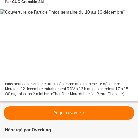
Par
GUC Grenoble Ski
Infos pour cette semaine du 10 décembre au dimanche 16 décembre
Mercredi 12 décembre entrainement RDV à 13 h au prisme retour 17 h 15
/30 organisation 2 mini bus (Chauffeur Marc dubuc / et Pierre Chocque) + 1
voiture pierre yves gibello ( 3/4 places )...
Page suivante >
Hébergé par Overblog