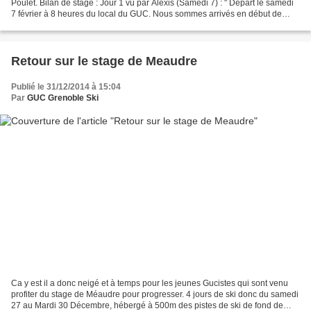
Poulet. Bilan de stage : Jour 1 vu par Alexis (Samedi 7) : " Départ le samedi
7 février à 8 heures du local du GUC. Nous sommes arrivés en début de
matinée après avoir recupéré...
Retour sur le stage de Meaudre
Publié le 31/12/2014 à 15:04
Par
GUC Grenoble Ski
Ca y est il a donc neigé et à temps pour les jeunes Gucistes qui sont venu
profiter du stage de Méaudre pour progresser. 4 jours de ski donc du samedi
27 au Mardi 30 Décembre, hébergé à 500m des pistes de ski de fond de