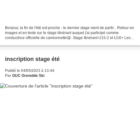
Bonjour, la fin de l'été est proche - le dernier stage vient de partir... Retour en
images et en texte sur le stage itinérant auquel j'ai participé comme
conductrice officielle de camionnette😋. Stage Itinérant U15-2 et U16+ Les
prévisions d'orages la...
inscription stage été
Publié le 04/05/2023 à 13:44
Par
GUC Grenoble Ski