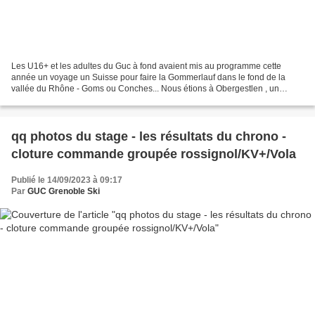
Les U16+ et les adultes du Guc à fond avaient mis au programme cette
année un voyage un Suisse pour faire la Gommerlauf dans le fond de la
vallée du Rhône - Goms ou Conches... Nous étions à Obergestlen , un
village typique des alpes suisses à 5h de route...
qq photos du stage - les résultats du chrono -
cloture commande groupée rossignol/KV+/Vola
Publié le 14/09/2023 à 09:17
Par
GUC Grenoble Ski