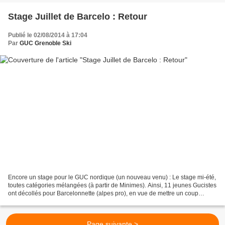
Stage Juillet de Barcelo : Retour
Publié le 02/08/2014 à 17:04
Par
GUC Grenoble Ski
Encore un stage pour le GUC nordique (un nouveau venu) : Le stage mi-été,
toutes catégories mélangées (à partir de Minimes). Ainsi, 11 jeunes Gucistes
ont décollés pour Barcelonnette (alpes pro), en vue de mettre un coup
d'accélération sur leurs entraînements...
Page suivante >