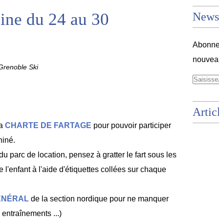
ne du 24 au 30
Newsl
Abonnez
nouveau
renoble Ski
Artic
la
CHARTE DE FARTAGE
pour pouvoir participer
hiné.
u parc de location, pensez à gratter le fart sous les
 l'enfant à l'aide d'étiquettes collées sur chaque
ÉNÉRAL
de la section nordique pour ne manquer
entraînements ...)