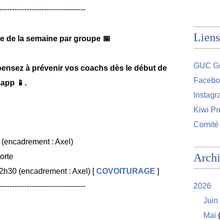
-----------------------------------
Liens
 de la semaine par groupe 📅
GUC Gr
pensez à prévenir vos coachs dès le début de
Facebo
app 📱.
Instag
Kiwi Pr
Comité
(encadrement : Axel)
Arch
orte
12h30 (encadrement : Axel) [
COVOITURAGE
]
-----------------------------------
2026
Juin
Mai
(