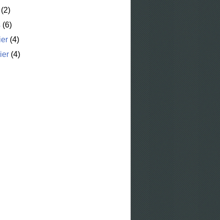
(2)
s
(6)
ier
(4)
ier
(4)