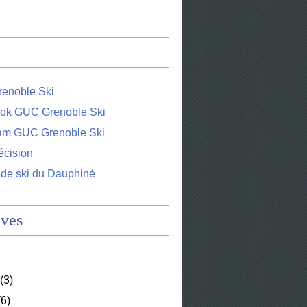
enoble Ski
ok GUC Grenoble Ski
ram GUC Grenoble Ski
écision
 de ski du Dauphiné
ives
(3)
6)