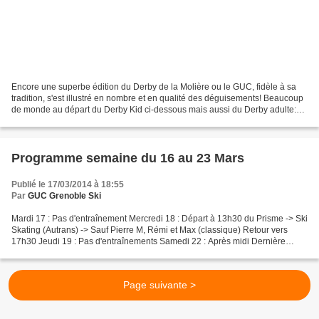
Encore une superbe édition du Derby de la Molière ou le GUC, fidèle à sa
tradition, s'est illustré en nombre et en qualité des déguisements! Beaucoup
de monde au départ du Derby Kid ci-dessous mais aussi du Derby adulte:
des débuts timides pour les Gucistes...
Programme semaine du 16 au 23 Mars
Publié le 17/03/2014 à 18:55
Par
GUC Grenoble Ski
Mardi 17 : Pas d'entraînement Mercredi 18 : Départ à 13h30 du Prisme -> Ski
Skating (Autrans) -> Sauf Pierre M, Rémi et Max (classique) Retour vers
17h30 Jeudi 19 : Pas d'entraînements Samedi 22 : Après midi Dernière
sortie d'hiver officielle Rdv à 12h45...
Page suivante >