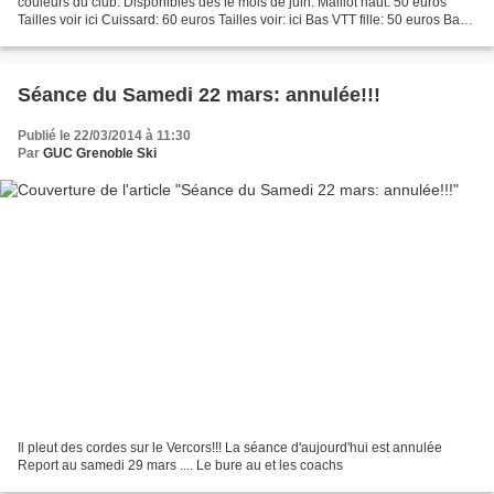
couleurs du club. Disponibles dès le mois de juin. Maillot haut: 50 euros
Tailles voir ici Cuissard: 60 euros Tailles voir: ici Bas VTT fille: 50 euros Bas
VTT gars: 50 euros Tailles filles/gars...
Séance du Samedi 22 mars: annulée!!!
Publié le 22/03/2014 à 11:30
Par
GUC Grenoble Ski
Il pleut des cordes sur le Vercors!!! La séance d'aujourd'hui est annulée
Report au samedi 29 mars .... Le bure au et les coachs