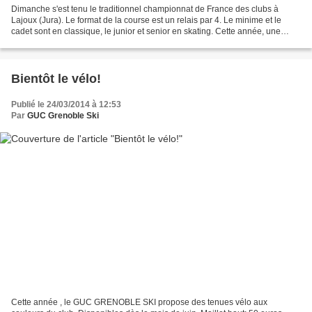
Dimanche s'est tenu le traditionnel championnat de France des clubs à
Lajoux (Jura). Le format de la course est un relais par 4. Le minime et le
cadet sont en classique, le junior et senior en skating. Cette année, une
seule équipe pour défendre les couleurs...
Bientôt le vélo!
Publié le 24/03/2014 à 12:53
Par
GUC Grenoble Ski
Cette année , le GUC GRENOBLE SKI propose des tenues vélo aux