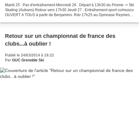
Mardi 25 : Pas d'entraînement Mercredi 26 : Départ à 13h30 du Prisme -> Ski
Skating (Autrans) Retour vers 17h30 Jeudi 27 : Entraînement sport co/muscu
OUVERT A TOUS à partir de Benjamins. Rdv 17h25 au Gymnase Reynies
Bayard Samedi 29 : Après midi Dernière...
Retour sur un championnat de france des
clubs...à oublier !
Publié le 24/03/2014 à 19:22
Par
GUC Grenoble Ski