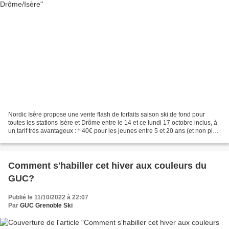
Nordic Isère propose une vente flash de forfaits saison ski de fond pour
toutes les stations Isère et Drôme entre le 14 et ce lundi 17 octobre inclus, à
un tarif très avantageux : * 40€ pour les jeunes entre 5 et 20 ans (et non plus
5-16 ans comme les...
Comment s'habiller cet hiver aux couleurs du
GUC?
Publié le 11/10/2022 à 22:07
Par
GUC Grenoble Ski