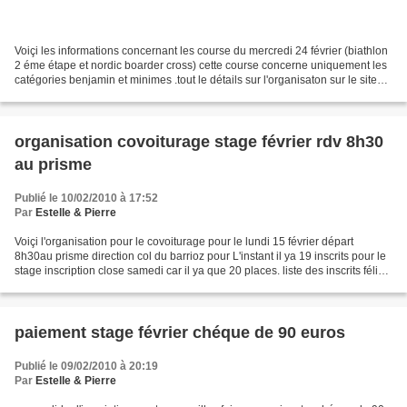
Voiçi les informations concernant les course du mercredi 24 février (biathlon
2 éme étape et nordic boarder cross) cette course concerne uniquement les
catégories benjamin et minimes .tout le détails sur l'organisaton sur le site
dauphinenordique rubrique...
organisation covoiturage stage février rdv 8h30
au prisme
Publié le 10/02/2010 à 17:52
Par
Estelle & Pierre
Voiçi l'organisation pour le covoiturage pour le lundi 15 février départ
8h30au prisme direction col du barrioz pour L'instant il ya 19 inscrits pour le
stage inscription close samedi car il ya que 20 places. liste des inscrits félix
sabatier,max rochette,petterschmitt...
paiement stage février chéque de 90 euros
Publié le 09/02/2010 à 20:19
Par
Estelle & Pierre