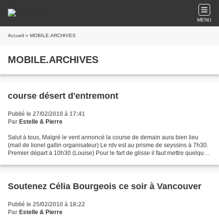
MENU
Accueil
» MOBILE.ARCHIVES
MOBILE.ARCHIVES
course désert d'entremont
Publié le 27/02/2010 à 17:41
Par
Estelle & Pierre
Salut à tous, Malgré le vent annoncé la course de demain aura bien lieu
(mail de lionel gallin organisateur) Le rdv est au prisme de seyssins à 7h30.
Premier départ à 10h30 (Louise) Pour le fart de glisse il faut mettre quelque
chose de chaud, sans fluor...
Soutenez Célia Bourgeois ce soir à Vancouver
Publié le 25/02/2010 à 18:22
Par
Estelle & Pierre