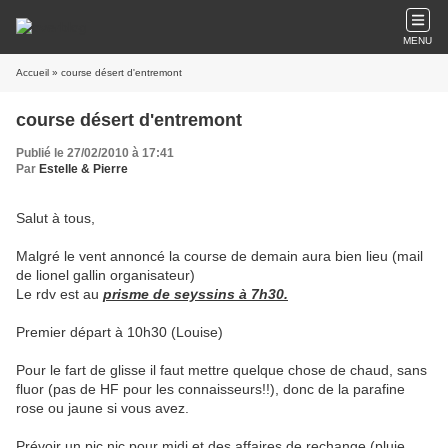
MENU
Accueil
» course désert d'entremont
course désert d'entremont
Publié le 27/02/2010 à 17:41
Par
Estelle & Pierre
Salut à tous,
Malgré le vent annoncé la course de demain aura bien lieu (mail
de lionel gallin organisateur)
Le rdv est au
prisme de seyssins à 7h30.
Premier départ à 10h30 (Louise)
Pour le fart de glisse il faut mettre quelque chose de chaud, sans
fluor (pas de HF pour les connaisseurs!!), donc de la parafine
rose ou jaune si vous avez.
Prévoir un pic nic pour midi et des affaires de rechange (pluie