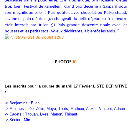
descentes dans la poudreuse, 1/4 h technique, 3/4 rigolade. C'était
trop bien.
Festival de gamelles ; grand prix décerné à Gaspard pour
son magnifique soleil !
Puis goûter, avec chocolat ou Pulko chaud,
savane et pain d'épice…
(ça changeait du petit déjeuner où le beurre
était interdit par Julien ;))
Puis grande descente finale avec les
housses et les petits sacs.
Adieux déchirants, à bientôt les amis.
"
PHOTOS
ICI
Les inscrits pour la course du mardi 17 Février LISTE DEFINITIVE
:
-> Benjamins : Elian
-> Minimes : Léo, Zélie, Maya, Thaïs, Mathieu, Alexis, Vincent, Adrien
-> Cadets : Titouan, Lyes, Manon, Thibaut
-> Senior : Mic