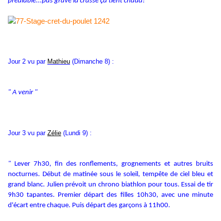
préalable...pas grave la crasse ça tient chaud!
Jour 2 vu par
Mathieu
(Dimanche 8) :
" A venir "
Jour 3 vu par
Zélie
(Lundi 9) :
"
Lever 7h30, fin des ronflements, grognements et autres bruits
nocturnes.
Début de matinée sous le soleil, tempête de ciel bleu et
grand blanc.
Julien prévoit un chrono biathlon pour tous.
Essai de tir
9h30 tapantes. Premier départ des filles 10h30, avec une minute
d'écart entre chaque. Puis départ des garçons à 11h00.