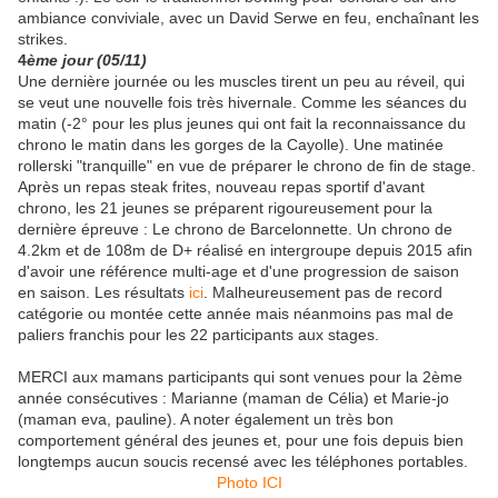
ambiance conviviale, avec un David Serwe en feu, enchaînant les
strikes.
4
ème
jour (05/11)
Une dernière journée ou les muscles tirent un peu au réveil, qui
se veut une nouvelle fois très hivernale. Comme les séances du
matin (-2° pour les plus jeunes qui ont fait la reconnaissance du
chrono le matin dans les gorges de la Cayolle). Une matinée
rollerski "tranquille" en vue de préparer le chrono de fin de stage.
Après un repas steak frites, nouveau repas sportif d'avant
chrono, les 21 jeunes se préparent rigoureusement pour la
dernière épreuve : Le chrono de Barcelonnette. Un chrono de
4.2km et de 108m de D+ réalisé en intergroupe depuis 2015 afin
d'avoir une référence multi-age et d'une progression de saison
en saison. Les résultats
ici
. Malheureusement pas de record
catégorie ou montée cette année mais néanmoins pas mal de
paliers franchis pour les 22 participants aux stages.
MERCI aux mamans participants qui sont venues pour la 2ème
année consécutives : Marianne (maman de Célia) et Marie-jo
(maman eva, pauline). A noter également un très bon
comportement général des jeunes et, pour une fois depuis bien
longtemps aucun soucis recensé avec les téléphones portables.
Photo ICI