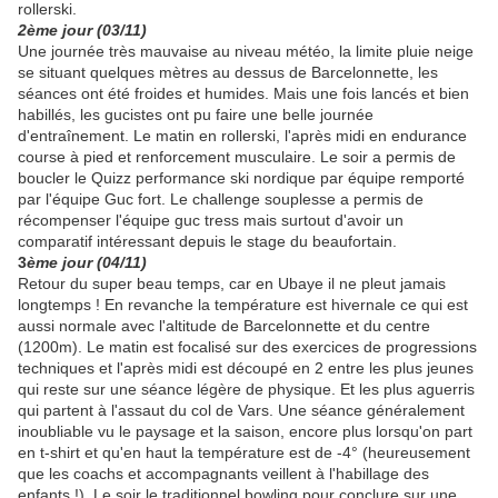
rollerski.
2ème jour (03/11)
Une journée très mauvaise au niveau météo, la limite pluie neige
se situant quelques mètres au dessus de Barcelonnette, les
séances ont été froides et humides. Mais une fois lancés et bien
habillés, les gucistes ont pu faire une belle journée
d'entraînement. Le matin en rollerski, l'après midi en endurance
course à pied et renforcement musculaire. Le soir a permis de
boucler le Quizz performance ski nordique par équipe remporté
par l'équipe Guc fort. Le challenge souplesse a permis de
récompenser l'équipe guc tress mais surtout d'avoir un
comparatif intéressant depuis le stage du beaufortain.
3
ème
jour (04/11)
Retour du super beau temps, car en Ubaye il ne pleut jamais
longtemps ! En revanche la température est hivernale ce qui est
aussi normale avec l'altitude de Barcelonnette et du centre
(1200m). Le matin est focalisé sur des exercices de progressions
techniques et l'après midi est découpé en 2 entre les plus jeunes
qui reste sur une séance légère de physique. Et les plus aguerris
qui partent à l'assaut du col de Vars. Une séance généralement
inoubliable vu le paysage et la saison, encore plus lorsqu'on part
en t-shirt et qu'en haut la température est de -4° (heureusement
que les coachs et accompagnants veillent à l'habillage des
enfants !). Le soir le traditionnel bowling pour conclure sur une