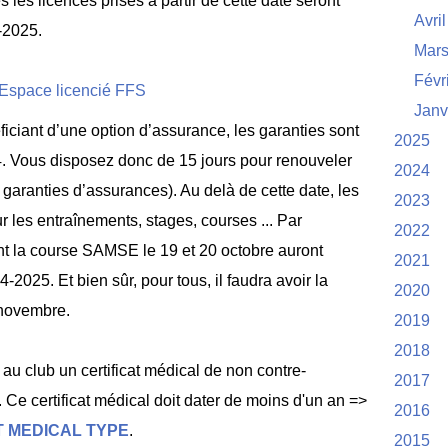
es les licences prises à partir de cette date seront
Avril
-2025.
Mar
Févr
Janv
iciant d’une option d’assurance, les garanties sont
2025
. Vous disposez donc de 15 jours pour renouveler
2024
 garanties d’assurances). Au delà de cette date, les
2023
r les entraînements, stages, courses ... Par
2022
ont la course SAMSE le 19 et 20 octobre auront
2021
2025. Et bien sûr, pour tous, il faudra avoir la
2020
 novembre.
2019
2018
 au club un certificat médical de non contre-
2017
. Ce certificat médical doit dater de moins d'un an =>
2016
T MEDICAL TYPE
.
2015