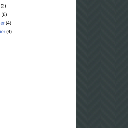
(2)
s
(6)
ier
(4)
ier
(4)