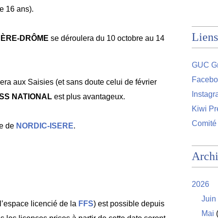
e 16 ans).
Liens
SÈRE-DRÔME
se déroulera du 10 octobre au 14
GUC Gr
Facebo
a aux Saisies (et sans doute celui de février
Instag
SS NATIONAL
est plus avantageux.
Kiwi Pr
Comité
te de
NORDIC-ISERE
.
Arch
2026
Juin
 l’espace licencié de la
FFS
) est possible depuis
Mai
(