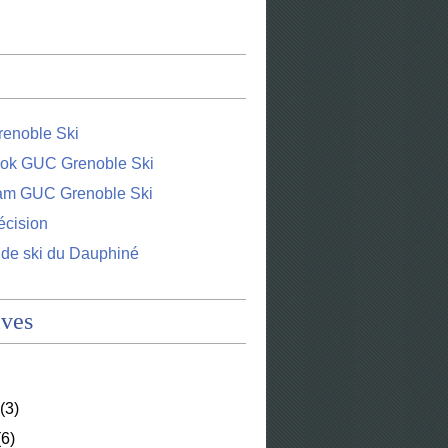
enoble Ski
ok GUC Grenoble Ski
ram GUC Grenoble Ski
écision
 de ski du Dauphiné
ives
(3)
6)