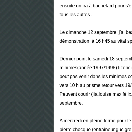
ensuite on ira à bachelard pour s'e
tous les autres .
Le dimanche 12 septembre j'ai bes
démonstration à 16 h45 au vital spo
Dernier point le samedi 18 septemb
minimes(année 1997/1998) licencié 
peut pas venir dans les minimes co
vers 10 h au prisme retour vers 19/
Peuvent courir (lia,louise,max,féli
septembre.
A mercredi en pleine forme pour le 
pierre chocque (entraineur guc gre