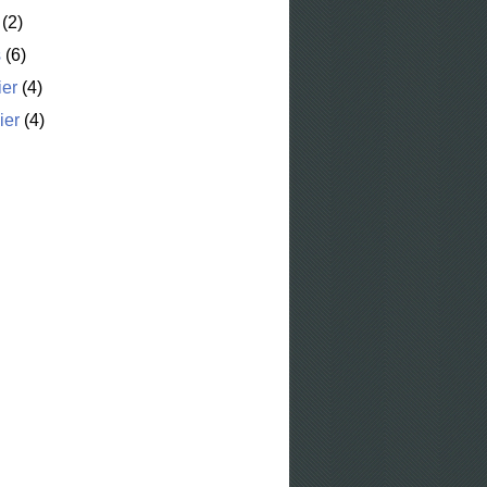
(2)
s
(6)
ier
(4)
ier
(4)