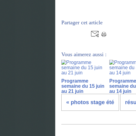
Partager cet article
Vous aimerez aussi :
Programme
Programm
semaine du 15 juin
semaine du 
au 21 juin
au 14 juin
« photos stage été
résu