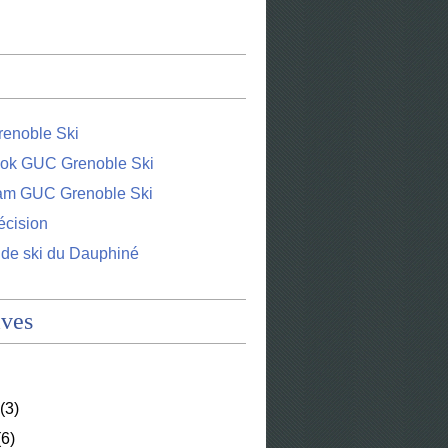
enoble Ski
ok GUC Grenoble Ski
ram GUC Grenoble Ski
écision
 de ski du Dauphiné
ives
(3)
6)