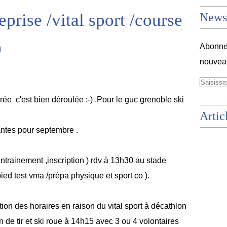
eprise /vital sport /course
Newsl
)
Abonnez
nouveau
trée c'est bien déroulée
:-)
.Pour le guc grenoble ski
Artic
antes pour septembre .
ntrainement ,inscription ) rdv à 13h30 au stade
ed test vma /prépa physique et sport co ).
on des horaires en raison du vital sport à décathlon
 de tir et ski roue à 14h15 avec 3 ou 4 volontaires