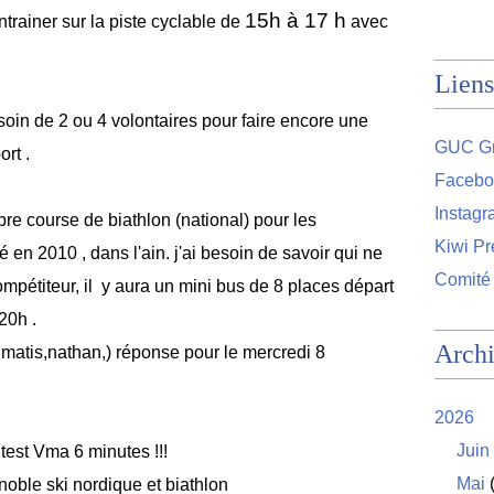
15h à 17 h
ntrainer sur la piste cyclable de
avec
Liens
oin de 2 ou 4 volontaires pour faire encore une
GUC Gr
rt .
Facebo
Instag
re course de biathlon (national) pour les
Kiwi Pr
en 2010 , dans l'ain. j'ai besoin de savoir qui ne
Comité
mpétiteur, il y aura un mini bus de 8 places départ
20h .
Arch
x,matis,nathan,) réponse pour le mercredi 8
2026
Juin
test Vma 6 minutes !!!
Mai
(
noble ski nordique et biathlon