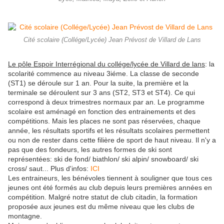
Cité scolaire (Collége/Lycée) Jean Prévost de Villard de Lans
Le pôle Espoir Interrégional du collége/lycée de Villard de lans
: la
scolarité commence au niveau 3iéme. La classe de seconde
(ST1) se déroule sur 1 an. Pour la suite, la première et la
terminale se déroulent sur 3 ans (ST2, ST3 et ST4). Ce qui
correspond à deux trimestres normaux par an. Le programme
scolaire est aménagé en fonction des entrainements et des
compétitions. Mais les places ne sont pas réservées, chaque
année, les résultats sportifs et les résultats scolaires permettent
ou non de rester dans cette filière de sport de haut niveau. Il n'y a
pas que des fondeurs, les autres formes de ski sont
représentées: ski de fond/ biathlon/ ski alpin/ snowboard/ ski
cross/ saut... Plus d'infos:
ICI
Les entraineurs, les bénévoles tiennent à souligner que tous ces
jeunes ont été formés au club depuis leurs premières années en
compétition. Malgré notre statut de club citadin, la formation
proposée aux jeunes est du même niveau que les clubs de
montagne.