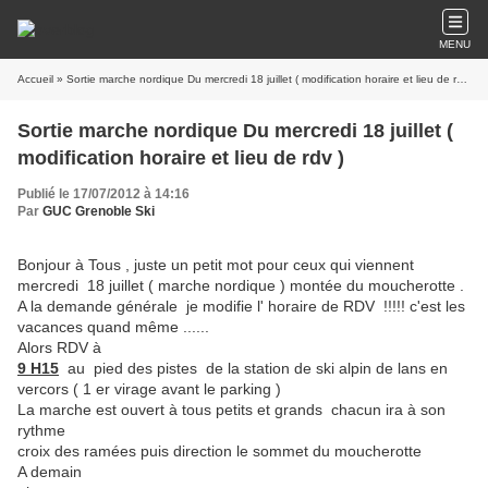
MENU
Accueil
» Sortie marche nordique Du mercredi 18 juillet ( modification horaire et lieu de rdv )
Sortie marche nordique Du mercredi 18 juillet (
modification horaire et lieu de rdv )
Publié le 17/07/2012 à 14:16
Par
GUC Grenoble Ski
Bonjour à Tous , juste un petit mot pour ceux qui viennent
mercredi 18 juillet ( marche nordique ) montée du moucherotte .
A la demande générale je modifie l' horaire de RDV !!!!! c'est les
vacances quand même ......
Alors RDV à
9 H15
au pied des pistes de la station de ski alpin de lans en
vercors ( 1 er virage avant le parking )
La marche est ouvert à tous petits et grands chacun ira à son
rythme
croix des ramées puis direction le sommet du moucherotte
A demain