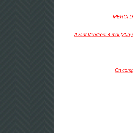
MERCI D
Avant Vendredi 4 mai (20h!)
On comp