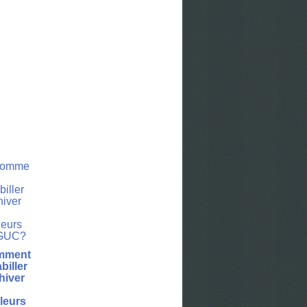
mment
biller
hiver
leurs