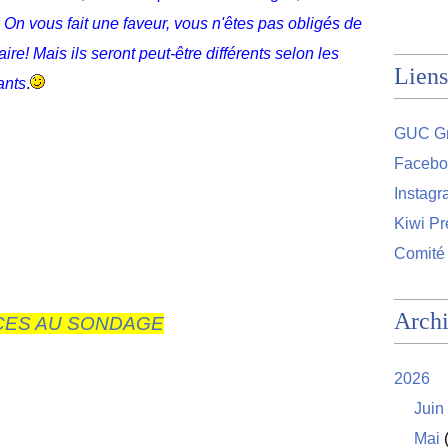
 On vous fait une faveur, vous n'êtes pas obligés de
re! Mais ils seront peut-être différents selon les
Liens
ants
.
GUC Gr
Facebo
Instag
Kiwi Pr
Comité
Arch
CES AU SONDAGE
2026
Juin
Mai
(