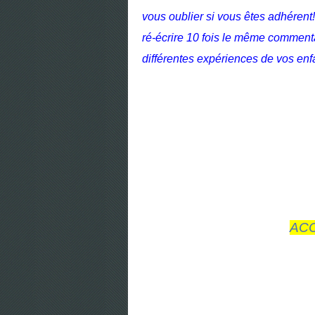
vous oublier si vous êtes adhérent!
ré-écrire 10 fois le même commentai
différentes expériences de vos enf
AC