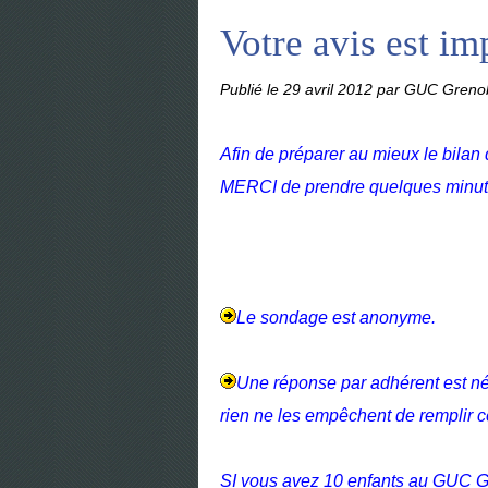
Votre avis est imp
Publié le
29 avril 2012
par GUC Grenob
Afin de préparer au mieux le bilan 
MERCI de prendre quelques minute
Le sondage est anonyme.
Une réponse par adhérent est né
rien ne les empêchent de remplir c
SI vous avez 10 enfants au GUC G