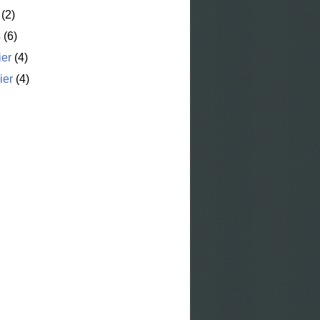
(2)
s
(6)
ier
(4)
ier
(4)