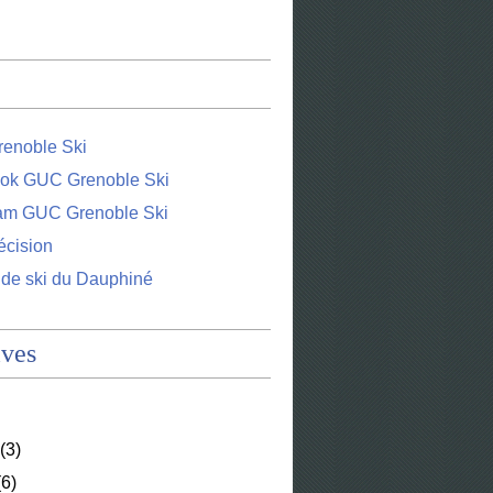
enoble Ski
ok GUC Grenoble Ski
ram GUC Grenoble Ski
écision
 de ski du Dauphiné
ives
(3)
6)