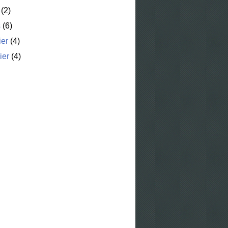
(2)
s
(6)
ier
(4)
ier
(4)