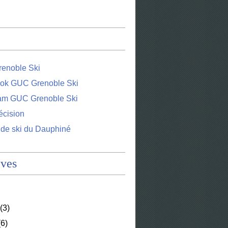
enoble Ski
ok GUC Grenoble Ski
ram GUC Grenoble Ski
écision
 de ski du Dauphiné
ives
(3)
6)