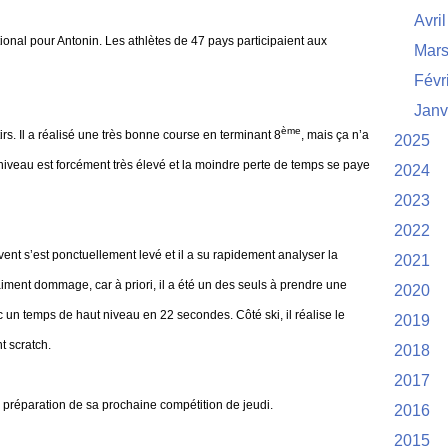
Avril
ional pour Antonin. Les athlètes de 47 pays participaient aux
Mar
Févr
Janv
ème
irs. Il a réalisé une très bonne course en terminant 8
, mais ça n’a
2025
niveau est forcément très élevé et la moindre perte de temps se paye
2024
2023
2022
e vent s’est ponctuellement levé et il a su rapidement analyser la
2021
aiment dommage, car à priori, il a été un des seuls à prendre une
2020
c un temps de haut niveau en 22 secondes. Côté ski, il réalise le
2019
t scratch.
2018
2017
la préparation de sa prochaine compétition de jeudi.
2016
2015