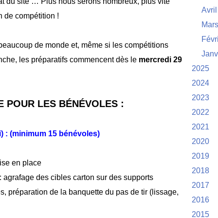
at du site … Plus nous serons nombreux, plus vite
Avril
n de compétition !
Mar
Févr
beaucoup de monde et, même si les compétitions
Janv
anche, les préparatifs commencent dès le
mercredi 29
2025
2024
2023
 POUR LES BÉNÉVOLES :
2022
2021
i) : (minimum 15 bénévoles)
2020
2019
ise en place
2018
 : agrafage des cibles carton sur des supports
2017
s, préparation de la banquette du pas de tir (lissage,
2016
2015