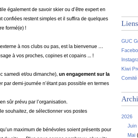
nutile également de savoir skier ou d’être expert en
t confiées restent simples et il suffira de quelques
Liens
re formé(e) !
GUC Gr
it externe à nos clubs ou pas, est la bienvenue …
Facebo
sage à vos proches, copines et copains ... !
Instag
Kiwi Pr
nc samedi et/ou dimanche),
un engagement sur la
Comité
r par demi-journée n’étant pas possible en termes
Arch
en sûr prévu par l’organisation.
 le souhaitez, de sélectionner vos postes
2026
Juin
ant qu’un maximum de bénévoles soient présents pour
Mai
(