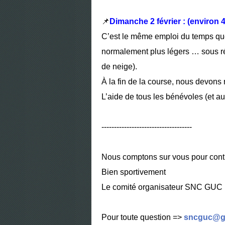
📌
Dimanche 2 février : (environ 
C’est le même emploi du temps que 
normalement plus légers … sous r
de neige).
À la fin de la course, nous devons re
L’aide de tous les bénévoles (et au
------------------------------------
Nous comptons sur vous pour contr
Bien sportivement
Le comité organisateur SNC GUC
Pour toute question =>
sncguc@g