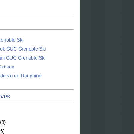
enoble Ski
ok GUC Grenoble Ski
ram GUC Grenoble Ski
écision
 de ski du Dauphiné
ives
(3)
6)