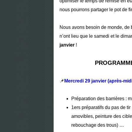
optimiser le temps de remise en ét
nous pourrons partager le pot de fi
Nous avons besoin de monde, de 
n’ont lieu que le samedi et le dim
janvier
!
PROGRAMME
📌
Mercredi 29 janvier (après-mid
Préparation des barrières : m
1ers préparatifs du pas de tir
amovibles, peinture des cible
rebouchage des trous) …