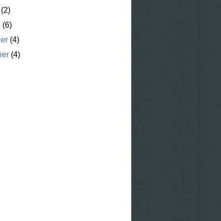
(2)
s
(6)
ier
(4)
ier
(4)