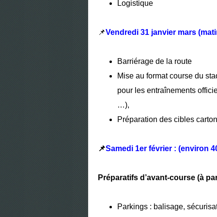
Logistique
📌
Vendredi 31 janvier mars (matin
Barriérage de la route
Mise au format course du stade
pour les entraînements officie
…),
Préparation des cibles carton
📌
Samedi 1er février : (environ 
Préparatifs d’avant-course (à par
Parkings : balisage, sécurisa