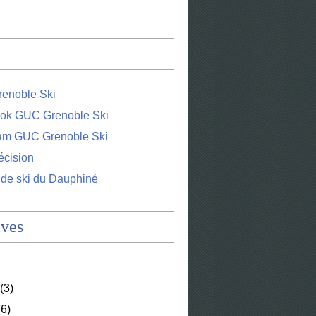
enoble Ski
ok GUC Grenoble Ski
ram GUC Grenoble Ski
écision
 de ski du Dauphiné
ives
(3)
6)