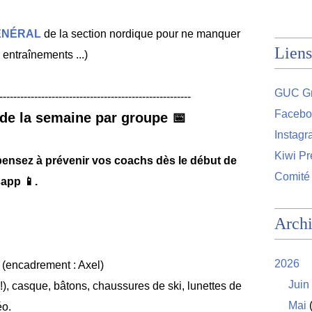
ÉNÉRAL
de la section nordique pour ne manquer
Liens
entraînements ...)
GUC Gr
-------------------------------------------------------
Facebo
de la semaine par groupe 📅
Instag
Kiwi Pr
pensez à prévenir vos coachs dès le début de
Comité
app 📱.
Arch
2026
(encadrement : Axel)
Juin
!), casque, bâtons, chaussures de ski, lunettes de
Mai
(
éo.