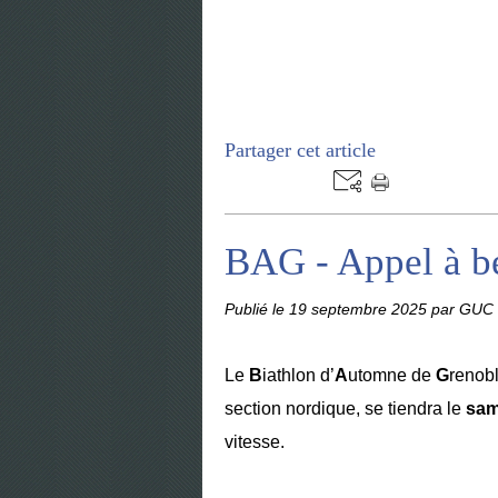
Partager cet article
BAG - Appel à b
Publié le
19 septembre 2025
par GUC 
Le
B
iathlon d’
A
utomne de
G
renob
section nordique, se tiendra le
sam
vitesse.