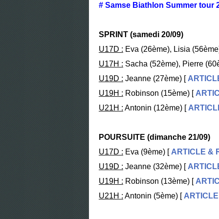
# Samse Biathlon Summer tour 2
SPRINT (samedi 20/09)
U17D :
Eva (26ème), Lisia (56ème
U17H :
Sacha (52ème), Pierre (60
U19D :
Jeanne (27ème) [
ARTICL
U19H :
Robinson (15ème) [
ARTI
U21H :
Antonin (12ème) [
ARTICL
POURSUITE (dimanche 21/09)
U17D :
Eva (9ème) [
ARTICLE &
U19D :
Jeanne (32ème) [
ARTICL
U19H :
Robinson (13ème) [
ARTI
U21H :
Antonin (5ème) [
ARTICLE