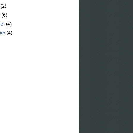
(2)
s
(6)
ier
(4)
ier
(4)