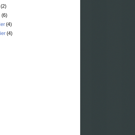
(2)
s
(6)
ier
(4)
ier
(4)