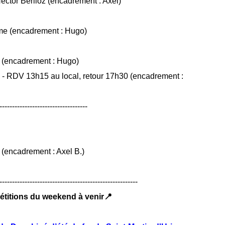
ector Berlioz (encadrement : Axel)
me (encadrement : Hugo)
 (encadrement : Hugo)
 - RDV 13h15 au local, retour 17h30 (encadrement :
-----------------------------------
(encadrement : Axel B.)
-------------------------------------------------------
étitions du weekend à venir📍