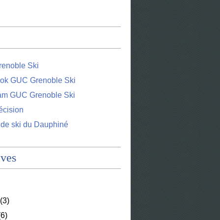
enoble Ski
ok GUC Grenoble Ski
ram GUC Grenoble Ski
écision
 de ski du Dauphiné
ives
(3)
6)