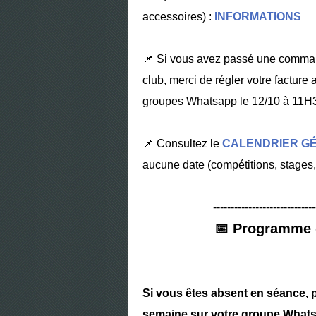
accessoires) :
INFORMATIONS
📌 Si vous avez passé une command
club, merci de régler votre facture 
groupes Whatsapp le 12/10 à 11H3
📌 Consultez le
CALENDRIER G
aucune date (compétitions, stages, 
-----------------------------
📅 Programme 
Si vous êtes absent en séance, 
semaine sur votre groupe Whats