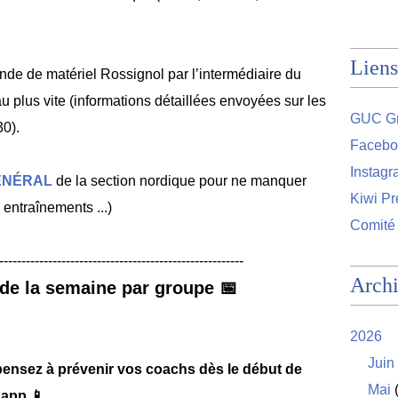
Liens
e de matériel Rossignol par l’intermédiaire du
au plus vite (informations détaillées envoyées sur les
GUC Gr
0).
Facebo
Instag
ÉNÉRAL
de la section nordique pour ne manquer
Kiwi Pr
entraînements ...)
Comité
-------------------------------------------------------
Arch
de la semaine par groupe 📅
2026
Juin
pensez à prévenir vos coachs dès le début de
Mai
(
app 📱.