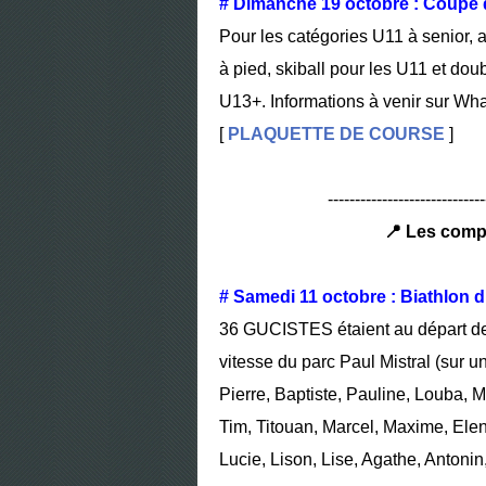
# Dimanche 19 octobre : Coupe d
Pour les catégories U11 à senior,
à pied, skiball pour les U11 et do
U13+. Informations à venir sur Wh
[
PLAQUETTE DE COURSE
]
-----------------------------
📍 Les comp
# Samedi 11 octobre : Biathlon
36 GUCISTES étaient au départ de
vitesse du parc Paul Mistral (sur un 
Pierre, Baptiste, Pauline, Louba, M
Tim, Titouan, Marcel, Maxime, Elen
Lucie, Lison, Lise, Agathe, Antonin