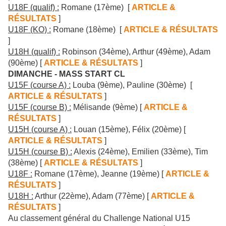
U18F (qualif) :
Romane (17ème) [
ARTICLE &
RÉSULTATS
]
U18F (KO) :
Romane (18ème) [
ARTICLE & RÉSULTATS
]
U18H (qualif) :
Robinson (34ème), Arthur (49ème), Adam
(90ème) [
ARTICLE & RÉSULTATS
]
DIMANCHE - MASS START CL
U15F (course A) :
Louba (9ème), Pauline (30ème) [
ARTICLE & RÉSULTATS
]
U15F (course B) :
Mélisande (9ème) [
ARTICLE &
RÉSULTATS
]
U15H (course A) :
Louan (15ème), Félix (20ème) [
ARTICLE & RÉSULTATS
]
U15H (course B) :
Alexis (24ème), Emilien (33ème), Tim
(38ème) [
ARTICLE & RÉSULTATS
]
U18F :
Romane (17ème), Jeanne (19ème) [
ARTICLE &
RÉSULTATS
]
U18H :
Arthur (22ème), Adam (77ème) [
ARTICLE &
RÉSULTATS
]
Au classement général du Challenge National U15