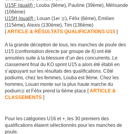
U15F (qualif) :
Louba (9ème), Pauline (39ème), Mélisande
(106ème)
U15H (qualif) :
Louan (1er
), Félix (6ème), Emilien
🥇
(115ème), Alexis (130ème), Tim (136ème)
[
ARTICLE & RÉSULTATS QUALIFICATIONS U15
]
A la grande déception de tous
, les manches de poule des
U15 (confrontation directe par groupe de 6) ont été
annulées suite à la blessure d’un des concurrents. Le
classement final du KO sprint U15 a alors été établi en
s’appuyant sur les résultats des qualifications. Côté
podiums, chez les femmes, Louba est 9ème. Chez les
hommes, Louan monte sur la plus haute marche du
podium
et Félix prend la 6ème place [
ARTICLE &
🥇
CLASSEMENTS
]
Pour les catégories U16 et +, les 30 premiers des
qualifications étaient sélectionnés pour les manches de
poule.