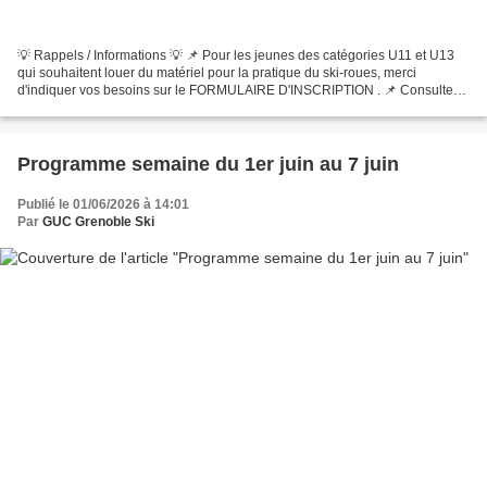
💡 Rappels / Informations 💡 📌 Pour les jeunes des catégories U11 et U13
qui souhaitent louer du matériel pour la pratique du ski-roues, merci
d'indiquer vos besoins sur le FORMULAIRE D'INSCRIPTION . 📌 Consultez
le CALENDRIER GÉNÉRAL de la section nordique...
Programme semaine du 1er juin au 7 juin
Publié le 01/06/2026 à 14:01
Par
GUC Grenoble Ski