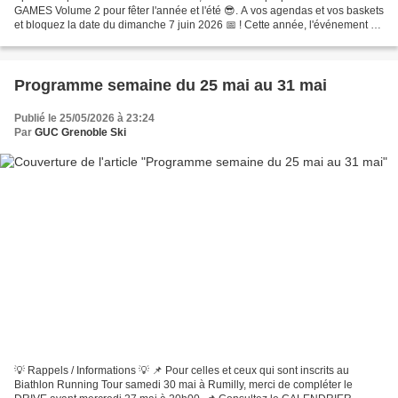
GAMES Volume 2 pour fêter l'année et l'été 😎. A vos agendas et vos baskets
et bloquez la date du dimanche 7 juin 2026 📅 ! Cette année, l'événement se
déroulera dans la station des...
Programme semaine du 25 mai au 31 mai
Publié le 25/05/2026 à 23:24
Par
GUC Grenoble Ski
💡 Rappels / Informations 💡 📌 Pour celles et ceux qui sont inscrits au
Biathlon Running Tour samedi 30 mai à Rumilly, merci de compléter le