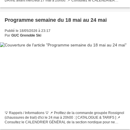
DRIVE avant mercredi 27 mai à 20h00. 📌 Consultez le CALENDRIER
GÉNÉRAL de la section nordique pour ne manquer aucune...
Programme semaine du 18 mai au 24 mai
Publié le 18/05/2026 à 23:17
Par
GUC Grenoble Ski
💡 Rappels / Informations 💡 📌 Profitez de la commande groupée Rossignol
(chaussures de trail) d'ici le 24 mai à 20h00 : [ CATALOGUE & TARIFS ] 📌
Consultez le CALENDRIER GÉNÉRAL de la section nordique pour ne
manquer aucune date (compétitions, stages, entraînements...