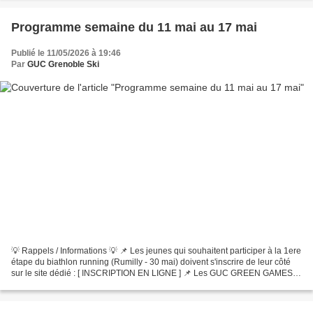
Programme semaine du 11 mai au 17 mai
Publié le 11/05/2026 à 19:46
Par
GUC Grenoble Ski
💡 Rappels / Informations 💡 📌 Les jeunes qui souhaitent participer à la 1ere
étape du biathlon running (Rumilly - 30 mai) doivent s'inscrire de leur côté
sur le site dédié : [ INSCRIPTION EN LIGNE ] 📌 Les GUC GREEN GAMES
2026 se tiendront samedi 7 juin...