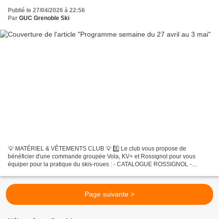
Publié le 27/04/2026 à 22:56
Par
GUC Grenoble Ski
💡 MATÉRIEL & VÊTEMENTS CLUB 💡 1️⃣ Le club vous propose de
bénéficier d'une commande groupée Vola, KV+ et Rossignol pour vous
équiper pour la pratique du skis-roues : - CATALOGUE ROSSIGNOL -
CATALOGUE VOLA & KV+ Merci de noter vos besoin avant le 3 mai...
Page suivante >